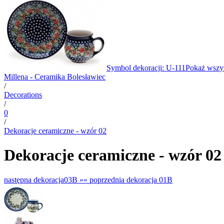
Symbol dekoracji: U-111
Pokaż wszys
Millena - Ceramika Bolesławiec
/
Decorations
/
0
/
Dekoracje ceramiczne - wzór 02
Dekoracje ceramiczne - wzór 02
następna dekoracja
03B »
«
poprzednia dekoracja
01B