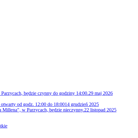
 Parzycach, będzie czynny do godziny 14:00.
29 maj 2026
 otwarty od godz. 12:00 do 18:00
14 grudzień 2025
 Millena", w Parzycach, będzie nieczynny.
22 listopad 2025
tkie