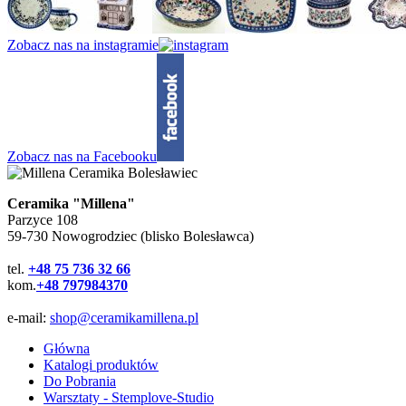
Zobacz nas na instagramie
Zobacz nas na Facebooku
Ceramika "Millena"
Parzyce 108
59-730 Nowogrodziec (blisko Bolesławca)
tel.
+48 75 736 32 66
kom.
+48 797984370
e-mail:
shop@ceramikamillena.pl
Główna
Katalogi produktów
Do Pobrania
Warsztaty - Stemplove-Studio