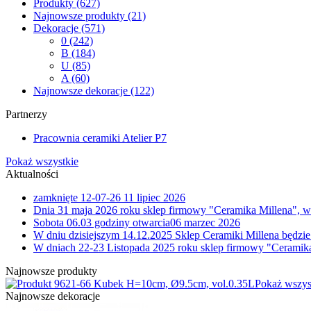
Produkty
(627)
Najnowsze produkty
(21)
Dekoracje
(571)
0
(242)
B
(184)
U
(85)
A
(60)
Najnowsze dekoracje
(122)
Partnerzy
Pracownia ceramiki Atelier P7
Pokaż wszystkie
Aktualności
zamknięte 12-07-26
11 lipiec 2026
Dnia 31 maja 2026 roku sklep firmowy "Ceramika Millena", w
Sobota 06.03 godziny otwarcia
06 marzec 2026
W dniu dzisiejszym 14.12.2025 Sklep Ceramiki Millena będzie
W dniach 22-23 Listopada 2025 roku sklep firmowy "Ceramika
Najnowsze produkty
1-66 Kubek H=10cm, Ø9.5cm, vol.0.35L
Pokaż wszys
Najnowsze dekoracje