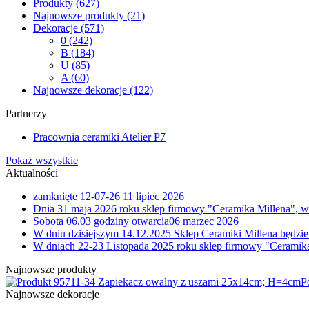
Produkty
(627)
Najnowsze produkty
(21)
Dekoracje
(571)
0
(242)
B
(184)
U
(85)
A
(60)
Najnowsze dekoracje
(122)
Partnerzy
Pracownia ceramiki Atelier P7
Pokaż wszystkie
Aktualności
zamknięte 12-07-26
11 lipiec 2026
Dnia 31 maja 2026 roku sklep firmowy "Ceramika Millena", w
Sobota 06.03 godziny otwarcia
06 marzec 2026
W dniu dzisiejszym 14.12.2025 Sklep Ceramiki Millena będzie
W dniach 22-23 Listopada 2025 roku sklep firmowy "Ceramika
Najnowsze produkty
11-34 Zapiekacz owalny z uszami 25x14cm; H=4cm
P
Najnowsze dekoracje