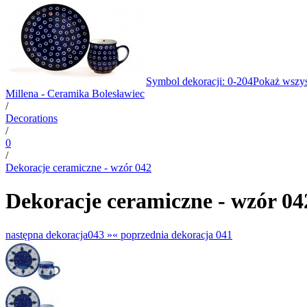
Symbol dekoracji: 0-204
Pokaż wszys
Millena - Ceramika Bolesławiec
/
Decorations
/
0
/
Dekoracje ceramiczne - wzór 042
Dekoracje ceramiczne - wzór 04
następna dekoracja
043 »
«
poprzednia dekoracja
041