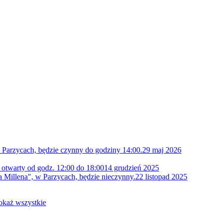
 Parzycach, będzie czynny do godziny 14:00.
29 maj 2026
 otwarty od godz. 12:00 do 18:00
14 grudzień 2025
 Millena", w Parzycach, będzie nieczynny.
22 listopad 2025
okaż wszystkie