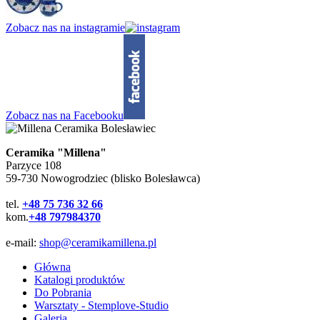
Zobacz nas na instagramie
Zobacz nas na Facebooku
Ceramika "Millena"
Parzyce 108
59-730 Nowogrodziec (blisko Bolesławca)
tel.
+48 75 736 32 66
kom.
+48 797984370
e-mail:
shop@ceramikamillena.pl
Główna
Katalogi produktów
Do Pobrania
Warsztaty - Stemplove-Studio
Galeria