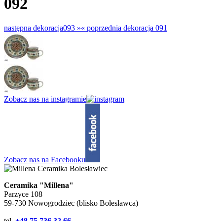
092
następna dekoracja
093 »
«
poprzednia dekoracja
091
Zobacz nas na instagramie
Zobacz nas na Facebooku
Ceramika "Millena"
Parzyce 108
59-730 Nowogrodziec (blisko Bolesławca)
tel.
+48 75 736 32 66