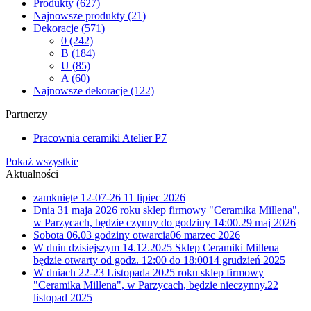
Produkty
(627)
Najnowsze produkty
(21)
Dekoracje
(571)
0
(242)
B
(184)
U
(85)
A
(60)
Najnowsze dekoracje
(122)
Partnerzy
Pracownia ceramiki Atelier P7
Pokaż wszystkie
Aktualności
zamknięte 12-07-26
11 lipiec 2026
Dnia 31 maja 2026 roku sklep firmowy "Ceramika Millena",
w Parzycach, będzie czynny do godziny 14:00.
29 maj 2026
Sobota 06.03 godziny otwarcia
06 marzec 2026
W dniu dzisiejszym 14.12.2025 Sklep Ceramiki Millena
będzie otwarty od godz. 12:00 do 18:00
14 grudzień 2025
W dniach 22-23 Listopada 2025 roku sklep firmowy
"Ceramika Millena", w Parzycach, będzie nieczynny.
22
listopad 2025