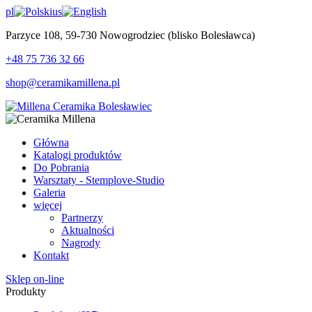
pl
us
Parzyce 108, 59-730 Nowogrodziec (blisko Bolesławca)
+48 75 736 32 66
shop@ceramikamillena.pl
Główna
Katalogi produktów
Do Pobrania
Warsztaty - Stemplove-Studio
Galeria
więcej
Partnerzy
Aktualności
Nagrody
Kontakt
Sklep on-line
Produkty