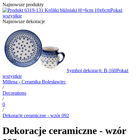
Najnowsze produkty
9-131 Króliki bliźniaki H=6cm 10x6cm
Pokaż
wszystkie
Najnowsze dekoracje
Symbol dekoracji: B-160
Pokaż
wszystkie
Millena - Ceramika Bolesławiec
/
Decorations
/
0
/
Dekoracje ceramiczne - wzór 092
Dekoracje ceramiczne - wzór