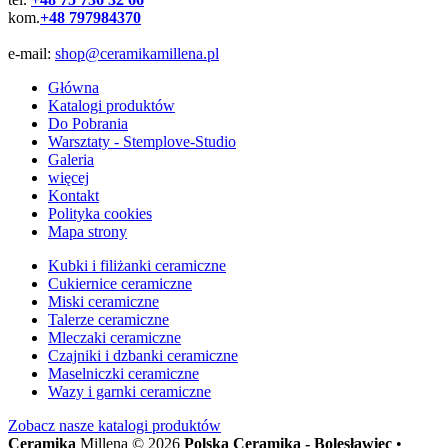
kom.
+48 797984370
e-mail:
shop@ceramikamillena.pl
Główna
Katalogi produktów
Do Pobrania
Warsztaty - Stemplove-Studio
Galeria
więcej
Kontakt
Polityka cookies
Mapa strony
Kubki i filiżanki ceramiczne
Cukiernice ceramiczne
Miski ceramiczne
Talerze ceramiczne
Mleczaki ceramiczne
Czajniki i dzbanki ceramiczne
Maselniczki ceramiczne
Wazy i garnki ceramiczne
Zobacz nasze
katalogi produktów
Ceramika
Millena © 2026
Polska Ceramika - Bolesławiec
•