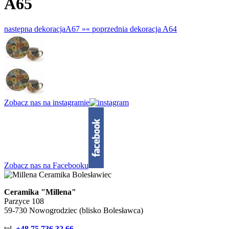
A65
następna dekoracja
A67 »
«
poprzednia dekoracja
A64
Zobacz nas na instagramie
Zobacz nas na Facebooku
Ceramika "Millena"
Parzyce 108
59-730 Nowogrodziec (blisko Bolesławca)
tel.
+48 75 736 32 66