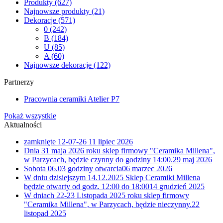
Produkty
(627)
Najnowsze produkty
(21)
Dekoracje
(571)
0
(242)
B
(184)
U
(85)
A
(60)
Najnowsze dekoracje
(122)
Partnerzy
Pracownia ceramiki Atelier P7
Pokaż wszystkie
Aktualności
zamknięte 12-07-26
11 lipiec 2026
Dnia 31 maja 2026 roku sklep firmowy "Ceramika Millena",
w Parzycach, będzie czynny do godziny 14:00.
29 maj 2026
Sobota 06.03 godziny otwarcia
06 marzec 2026
W dniu dzisiejszym 14.12.2025 Sklep Ceramiki Millena
będzie otwarty od godz. 12:00 do 18:00
14 grudzień 2025
W dniach 22-23 Listopada 2025 roku sklep firmowy
"Ceramika Millena", w Parzycach, będzie nieczynny.
22
listopad 2025