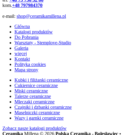
kom.
+48 797984370
e-mail:
shop@ceramikamillena.pl
Główna
Katalogi produktów
Do Pobrania
Warsztaty - Stemplove-Studio
Galeria
więcej
Kontakt
Polityka cookies
Mapa strony
Kubki i filiżanki ceramiczne
Cukiernice ceramiczne
Miski ceramiczne
Talerze ceramiczne
Mleczaki ceramiczne
Czajniki i dzbanki ceramiczne
Maselniczki ceramiczne
Wazy i garnki ceramiczne
Zobacz nasze
katalogi produktów
Ceramika
Millena © 2026
Polska Ceramika - Bolesławiec
•