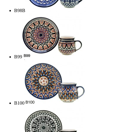
B98B
B99
B100