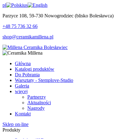
pl
us
Parzyce 108, 59-730 Nowogrodziec (blisko Bolesławca)
+48 75 736 32 66
shop@ceramikamillena.pl
Główna
Katalogi produktów
Do Pobrania
Warsztaty - Stemplove-Studio
Galeria
więcej
Partnerzy
Aktualności
Nagrody
Kontakt
Sklep on-line
Produkty