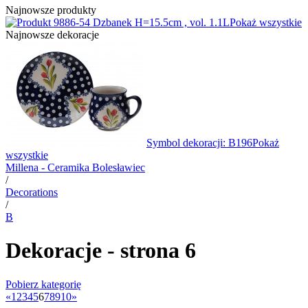
Najnowsze produkty
6-54 Dzbanek H=15.5cm , vol. 1.1L
Pokaż wszystkie
Najnowsze dekoracje
Symbol dekoracji: B196
Pokaż
wszystkie
Millena - Ceramika Bolesławiec
/
Decorations
/
B
Dekoracje - strona 6
Pobierz kategorię
«
1
2
3
4
5
6
7
8
9
10
»