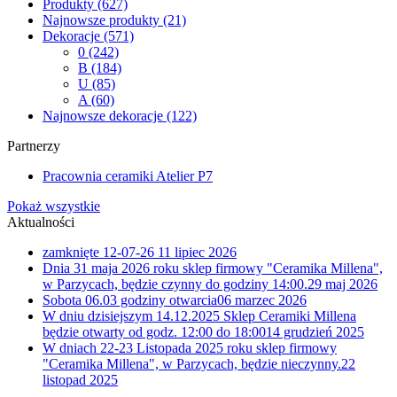
Produkty
(627)
Najnowsze produkty
(21)
Dekoracje
(571)
0
(242)
B
(184)
U
(85)
A
(60)
Najnowsze dekoracje
(122)
Partnerzy
Pracownia ceramiki Atelier P7
Pokaż wszystkie
Aktualności
zamknięte 12-07-26
11 lipiec 2026
Dnia 31 maja 2026 roku sklep firmowy "Ceramika Millena",
w Parzycach, będzie czynny do godziny 14:00.
29 maj 2026
Sobota 06.03 godziny otwarcia
06 marzec 2026
W dniu dzisiejszym 14.12.2025 Sklep Ceramiki Millena
będzie otwarty od godz. 12:00 do 18:00
14 grudzień 2025
W dniach 22-23 Listopada 2025 roku sklep firmowy
"Ceramika Millena", w Parzycach, będzie nieczynny.
22
listopad 2025