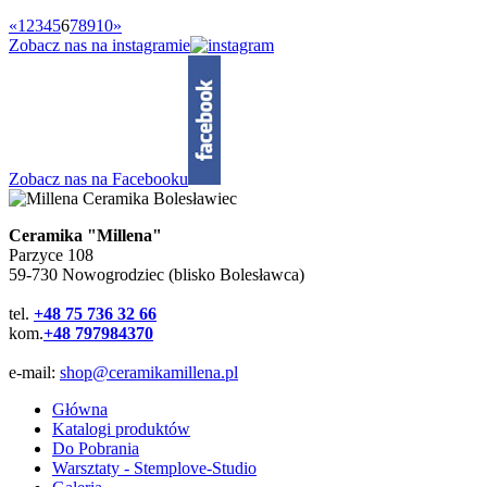
«
1
2
3
4
5
6
7
8
9
10
»
Zobacz nas na instagramie
Zobacz nas na Facebooku
Ceramika "Millena"
Parzyce 108
59-730 Nowogrodziec (blisko Bolesławca)
tel.
+48 75 736 32 66
kom.
+48 797984370
e-mail:
shop@ceramikamillena.pl
Główna
Katalogi produktów
Do Pobrania
Warsztaty - Stemplove-Studio