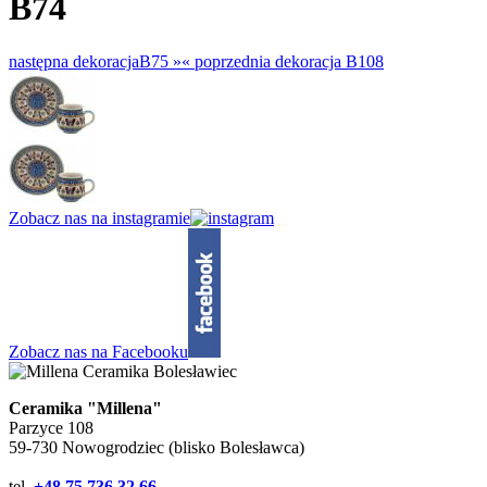
B74
następna dekoracja
B75 »
«
poprzednia dekoracja
B108
Zobacz nas na instagramie
Zobacz nas na Facebooku
Ceramika "Millena"
Parzyce 108
59-730 Nowogrodziec (blisko Bolesławca)
tel.
+48 75 736 32 66