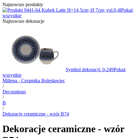
Najnowsze produkty
1-64 Kubek Latte H=14,5cm; Ø 7cm; vol.0,4l
Pokaż
wszystkie
Najnowsze dekoracje
Symbol dekoracji: 0-249
Pokaż
wszystkie
Millena - Ceramika Bolesławiec
/
Decorations
/
B
/
Dekoracje ceramiczne - wzór B74
Dekoracje ceramiczne - wzór