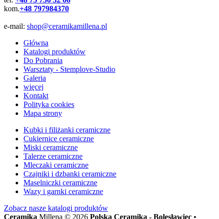
kom.
+48 797984370
e-mail:
shop@ceramikamillena.pl
Główna
Katalogi produktów
Do Pobrania
Warsztaty - Stemplove-Studio
Galeria
więcej
Kontakt
Polityka cookies
Mapa strony
Kubki i filiżanki ceramiczne
Cukiernice ceramiczne
Miski ceramiczne
Talerze ceramiczne
Mleczaki ceramiczne
Czajniki i dzbanki ceramiczne
Maselniczki ceramiczne
Wazy i garnki ceramiczne
Zobacz nasze
katalogi produktów
Ceramika
Millena © 2026
Polska Ceramika - Bolesławiec
•