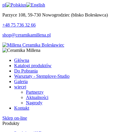
pl
us
Parzyce 108, 59-730 Nowogrodziec (blisko Bolesławca)
+48 75 736 32 66
shop@ceramikamillena.pl
Główna
Katalogi produktów
Do Pobrania
Warsztaty - Stemplove-Studio
Galeria
więcej
Partnerzy
Aktualności
Nagrody
Kontakt
Sklep on-line
Produkty