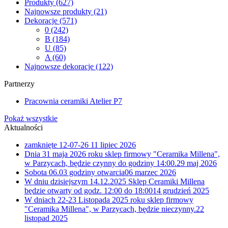
Produkty
(627)
Najnowsze produkty
(21)
Dekoracje
(571)
0
(242)
B
(184)
U
(85)
A
(60)
Najnowsze dekoracje
(122)
Partnerzy
Pracownia ceramiki Atelier P7
Pokaż wszystkie
Aktualności
zamknięte 12-07-26
11 lipiec 2026
Dnia 31 maja 2026 roku sklep firmowy "Ceramika Millena",
w Parzycach, będzie czynny do godziny 14:00.
29 maj 2026
Sobota 06.03 godziny otwarcia
06 marzec 2026
W dniu dzisiejszym 14.12.2025 Sklep Ceramiki Millena
będzie otwarty od godz. 12:00 do 18:00
14 grudzień 2025
W dniach 22-23 Listopada 2025 roku sklep firmowy
"Ceramika Millena", w Parzycach, będzie nieczynny.
22
listopad 2025