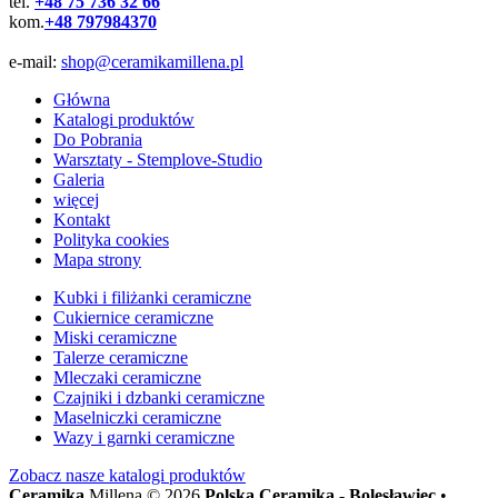
tel.
+48 75 736 32 66
kom.
+48 797984370
e-mail:
shop@ceramikamillena.pl
Główna
Katalogi produktów
Do Pobrania
Warsztaty - Stemplove-Studio
Galeria
więcej
Kontakt
Polityka cookies
Mapa strony
Kubki i filiżanki ceramiczne
Cukiernice ceramiczne
Miski ceramiczne
Talerze ceramiczne
Mleczaki ceramiczne
Czajniki i dzbanki ceramiczne
Maselniczki ceramiczne
Wazy i garnki ceramiczne
Zobacz nasze
katalogi produktów
Ceramika
Millena © 2026
Polska Ceramika - Bolesławiec
•