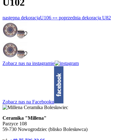
U102
następna dekoracja
U106 »
«
poprzednia dekoracja
U82
Zobacz nas na instagramie
Zobacz nas na Facebooku
Ceramika "Millena"
Parzyce 108
59-730 Nowogrodziec (blisko Bolesławca)