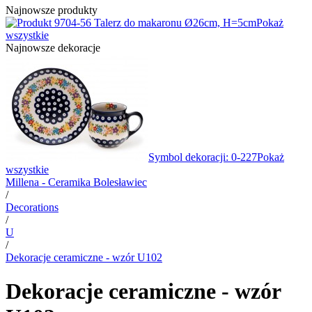
Najnowsze produkty
4-56 Talerz do makaronu Ø26cm, H=5cm
Pokaż
wszystkie
Najnowsze dekoracje
Symbol dekoracji: 0-227
Pokaż
wszystkie
Millena - Ceramika Bolesławiec
/
Decorations
/
U
/
Dekoracje ceramiczne - wzór U102
Dekoracje ceramiczne - wzór