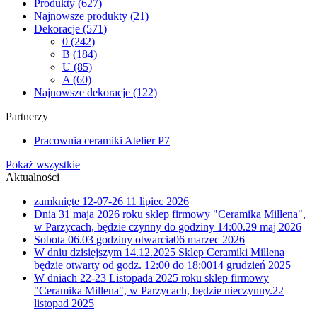
Produkty
(627)
Najnowsze produkty
(21)
Dekoracje
(571)
0
(242)
B
(184)
U
(85)
A
(60)
Najnowsze dekoracje
(122)
Partnerzy
Pracownia ceramiki Atelier P7
Pokaż wszystkie
Aktualności
zamknięte 12-07-26
11 lipiec 2026
Dnia 31 maja 2026 roku sklep firmowy "Ceramika Millena",
w Parzycach, będzie czynny do godziny 14:00.
29 maj 2026
Sobota 06.03 godziny otwarcia
06 marzec 2026
W dniu dzisiejszym 14.12.2025 Sklep Ceramiki Millena
będzie otwarty od godz. 12:00 do 18:00
14 grudzień 2025
W dniach 22-23 Listopada 2025 roku sklep firmowy
"Ceramika Millena", w Parzycach, będzie nieczynny.
22
listopad 2025