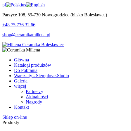
pl
us
Parzyce 108, 59-730 Nowogrodziec (blisko Bolesławca)
+48 75 736 32 66
shop@ceramikamillena.pl
Główna
Katalogi produktów
Do Pobrania
Warsztaty - Stemplove-Studio
Galeria
więcej
Partnerzy
Aktualności
Nagrody
Kontakt
Sklep on-line
Produkty