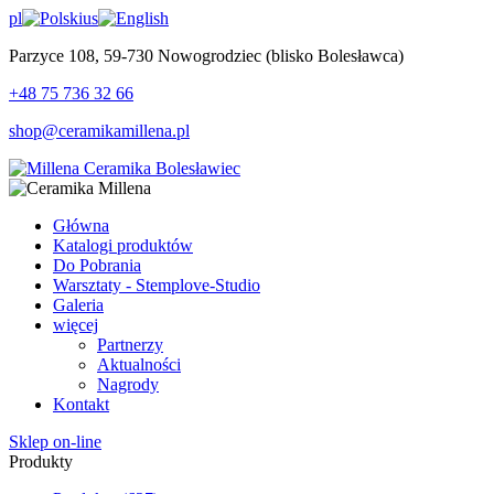
pl
us
Parzyce 108, 59-730 Nowogrodziec (blisko Bolesławca)
+48 75 736 32 66
shop@ceramikamillena.pl
Główna
Katalogi produktów
Do Pobrania
Warsztaty - Stemplove-Studio
Galeria
więcej
Partnerzy
Aktualności
Nagrody
Kontakt
Sklep on-line
Produkty