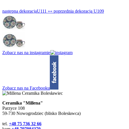
następna dekoracja
U111 »
«
poprzednia dekoracja
U109
Zobacz nas na instagramie
Zobacz nas na Facebooku
Ceramika "Millena"
Parzyce 108
59-730 Nowogrodziec (blisko Bolesławca)
tel.
+48 75 736 32 66
kom.
+48 797984370