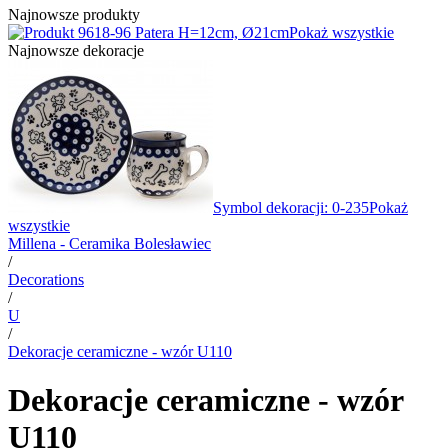
Najnowsze produkty
8-96 Patera H=12cm, Ø21cm
Pokaż wszystkie
Najnowsze dekoracje
Symbol dekoracji: 0-235
Pokaż
wszystkie
Millena - Ceramika Bolesławiec
/
Decorations
/
U
/
Dekoracje ceramiczne - wzór U110
Dekoracje ceramiczne - wzór
U110