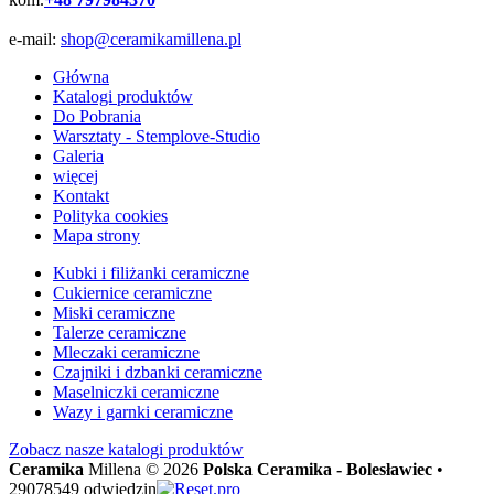
e-mail:
shop@ceramikamillena.pl
Główna
Katalogi produktów
Do Pobrania
Warsztaty - Stemplove-Studio
Galeria
więcej
Kontakt
Polityka cookies
Mapa strony
Kubki i filiżanki ceramiczne
Cukiernice ceramiczne
Miski ceramiczne
Talerze ceramiczne
Mleczaki ceramiczne
Czajniki i dzbanki ceramiczne
Maselniczki ceramiczne
Wazy i garnki ceramiczne
Zobacz nasze
katalogi produktów
Ceramika
Millena © 2026
Polska Ceramika - Bolesławiec
•
29078549 odwiedzin