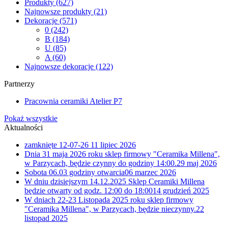
Produkty
(627)
Najnowsze produkty
(21)
Dekoracje
(571)
0
(242)
B
(184)
U
(85)
A
(60)
Najnowsze dekoracje
(122)
Partnerzy
Pracownia ceramiki Atelier P7
Pokaż wszystkie
Aktualności
zamknięte 12-07-26
11 lipiec 2026
Dnia 31 maja 2026 roku sklep firmowy "Ceramika Millena",
w Parzycach, będzie czynny do godziny 14:00.
29 maj 2026
Sobota 06.03 godziny otwarcia
06 marzec 2026
W dniu dzisiejszym 14.12.2025 Sklep Ceramiki Millena
będzie otwarty od godz. 12:00 do 18:00
14 grudzień 2025
W dniach 22-23 Listopada 2025 roku sklep firmowy
"Ceramika Millena", w Parzycach, będzie nieczynny.
22
listopad 2025