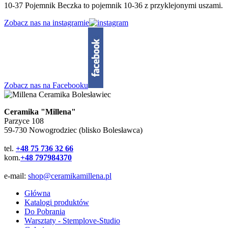
10-37 Pojemnik Beczka to pojemnik 10-36 z przyklejonymi uszami.
Zobacz nas na instagramie
Zobacz nas na Facebooku
Ceramika "Millena"
Parzyce 108
59-730 Nowogrodziec (blisko Bolesławca)
tel.
+48 75 736 32 66
kom.
+48 797984370
e-mail:
shop@ceramikamillena.pl
Główna
Katalogi produktów
Do Pobrania
Warsztaty - Stemplove-Studio