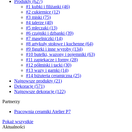
Produkty
(627)
#1 kubki i filiżanki
(46)
#2 cukiernice
(12)
#3 miski
(75)
#4 talerze
(40)
#5 mleczaki
(13)
#6 czajniki i dzbanki
(39)
#7 maselniczki
(14)
#8 artykuły stołowe i kuchenne
(64)
#9 figurki i inne wyroby
(134)
#10 butelki, wazony i pojemniki
(63)
#11 zapiekacze i formy
(28)
#12 półmiski i tacki
(30)
#13 wazy i garnki
(14)
#14 biżuteria ceramiczna
(25)
Najnowsze produkty
(21)
Dekoracje
(571)
Najnowsze dekoracje
(122)
Partnerzy
Pracownia ceramiki Atelier P7
Pokaż wszystkie
Aktualności