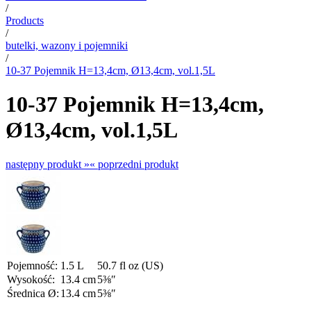
/
Products
/
butelki, wazony i pojemniki
/
10-37 Pojemnik H=13,4cm, Ø13,4cm, vol.1,5L
10-37 Pojemnik H=13,4cm,
Ø13,4cm, vol.1,5L
następny produkt »
« poprzedni produkt
Pojemność:
1.5 L
50.7 fl oz (US)
Wysokość:
13.4 cm
5⅜″
Średnica Ø:
13.4 cm
5⅜″