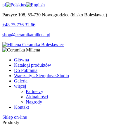
pl
us
Parzyce 108, 59-730 Nowogrodziec (blisko Bolesławca)
+48 75 736 32 66
shop@ceramikamillena.pl
Główna
Katalogi produktów
Do Pobrania
Warsztaty - Stemplove-Studio
Galeria
więcej
Partnerzy
Aktualności
Nagrody
Kontakt
Sklep on-line
Produkty