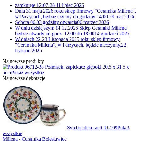
zamknięte 12-07-26
11 lipiec 2026
Dnia 31 maja 2026 roku sklep firmowy "Ceramika Millena",
w Parzycach, będzie czynny do godziny 14:00.
29 maj 2026
Sobota 06.03 godziny otwarcia
06 marzec 2026
W dniu dzisiejszym 14.12.2025 Sklep Ceramiki Millena
będzie otwarty od godz. 12:00 do 18:00
14 grudzień 2025
W dniach 22-23 Listopada 2025 roku sklep firmowy
"Ceramika Millena", w Parzycach, będzie nieczynny.
22
listopad 2025
Najnowsze produkty
12-38 Półmisek, zapiekacz głęboki 20,5 x 31,5 x
5cm
Pokaż wszystkie
Najnowsze dekoracje
Symbol dekoracji: U-109
Pokaż
wszystkie
Millena - Ceramika Bolesławiec