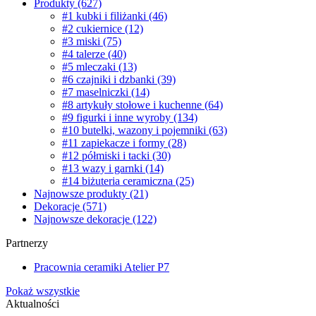
Produkty
(627)
#1 kubki i filiżanki
(46)
#2 cukiernice
(12)
#3 miski
(75)
#4 talerze
(40)
#5 mleczaki
(13)
#6 czajniki i dzbanki
(39)
#7 maselniczki
(14)
#8 artykuły stołowe i kuchenne
(64)
#9 figurki i inne wyroby
(134)
#10 butelki, wazony i pojemniki
(63)
#11 zapiekacze i formy
(28)
#12 półmiski i tacki
(30)
#13 wazy i garnki
(14)
#14 biżuteria ceramiczna
(25)
Najnowsze produkty
(21)
Dekoracje
(571)
Najnowsze dekoracje
(122)
Partnerzy
Pracownia ceramiki Atelier P7
Pokaż wszystkie
Aktualności