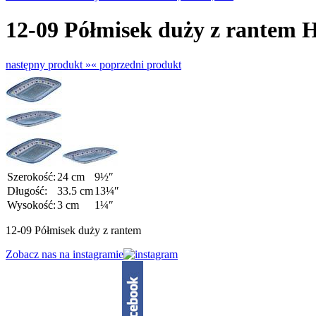
12-09 Półmisek duży z rantem 
następny produkt »
« poprzedni produkt
Szerokość:
24 cm
9½″
Długość:
33.5 cm
13¼″
Wysokość:
3 cm
1¼″
12-09 Półmisek duży z rantem
Zobacz nas na instagramie