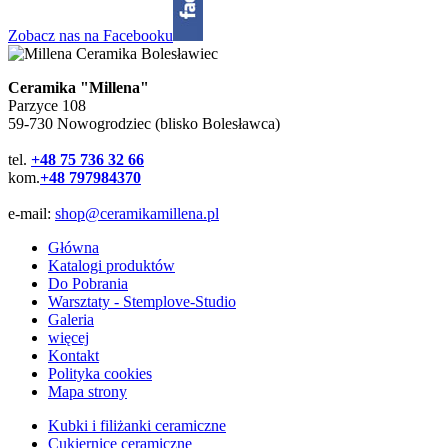
Zobacz nas na Facebooku
Ceramika "Millena"
Parzyce 108
59-730 Nowogrodziec (blisko Bolesławca)
tel.
+48 75 736 32 66
kom.
+48 797984370
e-mail:
shop@ceramikamillena.pl
Główna
Katalogi produktów
Do Pobrania
Warsztaty - Stemplove-Studio
Galeria
więcej
Kontakt
Polityka cookies
Mapa strony
Kubki i filiżanki ceramiczne
Cukiernice ceramiczne