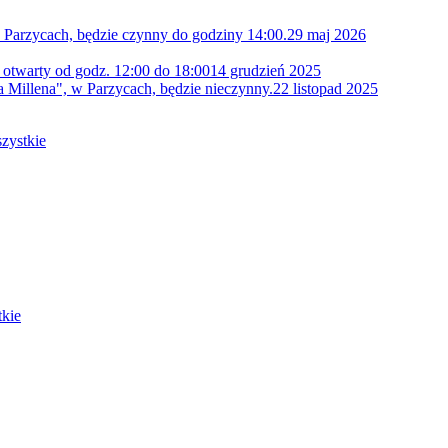
 Parzycach, będzie czynny do godziny 14:00.
29 maj 2026
 otwarty od godz. 12:00 do 18:00
14 grudzień 2025
 Millena", w Parzycach, będzie nieczynny.
22 listopad 2025
zystkie
kie