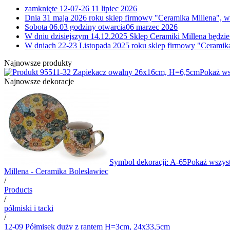
zamknięte 12-07-26
11 lipiec 2026
Dnia 31 maja 2026 roku sklep firmowy "Ceramika Millena", w
Sobota 06.03 godziny otwarcia
06 marzec 2026
W dniu dzisiejszym 14.12.2025 Sklep Ceramiki Millena będzie
W dniach 22-23 Listopada 2025 roku sklep firmowy "Ceramika
Najnowsze produkty
11-32 Zapiekacz owalny 26x16cm, H=6,5cm
Pokaż ws
Najnowsze dekoracje
Symbol dekoracji: A-65
Pokaż wszyst
Millena - Ceramika Bolesławiec
/
Products
/
półmiski i tacki
/
12-09 Półmisek duży z rantem H=3cm, 24x33,5cm