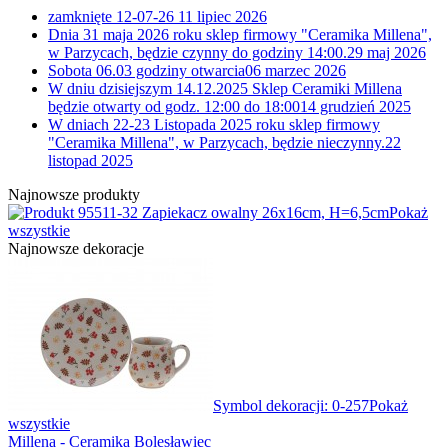
zamknięte 12-07-26
11 lipiec 2026
Dnia 31 maja 2026 roku sklep firmowy "Ceramika Millena",
w Parzycach, będzie czynny do godziny 14:00.
29 maj 2026
Sobota 06.03 godziny otwarcia
06 marzec 2026
W dniu dzisiejszym 14.12.2025 Sklep Ceramiki Millena
będzie otwarty od godz. 12:00 do 18:00
14 grudzień 2025
W dniach 22-23 Listopada 2025 roku sklep firmowy
"Ceramika Millena", w Parzycach, będzie nieczynny.
22
listopad 2025
Najnowsze produkty
11-32 Zapiekacz owalny 26x16cm, H=6,5cm
Pokaż
wszystkie
Najnowsze dekoracje
Symbol dekoracji: 0-257
Pokaż
wszystkie
Millena - Ceramika Bolesławiec