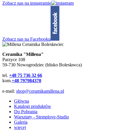
Zobacz nas na instagramie
Zobacz nas na Facebooku
Ceramika "Millena"
Parzyce 108
59-730 Nowogrodziec (blisko Bolesławca)
tel.
+48 75 736 32 66
kom.
+48 797984370
e-mail:
shop@ceramikamillena.pl
Główna
Katalogi produktów
Do Pobrania
Warsztaty - Stemplove-Studio
Galeria
więcej