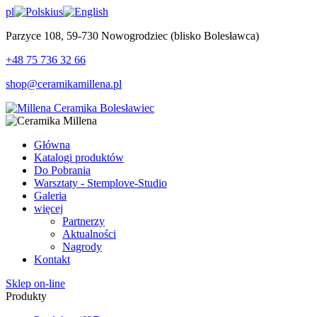
pl
us
Parzyce 108, 59-730 Nowogrodziec (blisko Bolesławca)
+48 75 736 32 66
shop@ceramikamillena.pl
Główna
Katalogi produktów
Do Pobrania
Warsztaty - Stemplove-Studio
Galeria
więcej
Partnerzy
Aktualności
Nagrody
Kontakt
Sklep on-line
Produkty