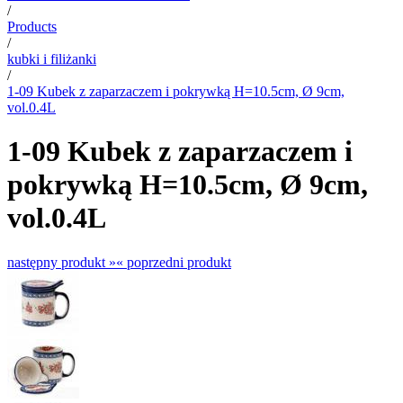
/
Products
/
kubki i filiżanki
/
1-09 Kubek z zaparzaczem i pokrywką H=10.5cm, Ø 9cm,
vol.0.4L
1-09 Kubek z zaparzaczem i
pokrywką H=10.5cm, Ø 9cm,
vol.0.4L
następny produkt »
« poprzedni produkt