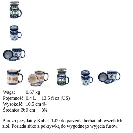
Waga:
0.67 kg
Pojemność:
0.4 L
13.5 fl oz (US)
Wysokość:
10.5 cm
4¼″
Średnica Ø:
9 cm
3⅝″
Bardzo przydatny Kubek 1-09 do parzenia herbat lub wszelkich
zioł. Posiada sitko z pokrywką do wygodnego wyjęcia fusów.