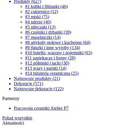
Produkty
(627)
#1 kubki i filiżanki
(46)
#2 cukiernice
(12)
#3 miski
(75)
#4 talerze
(40)
#5 mleczaki
(13)
#6 czajniki i dzbanki
(39)
#7 maselniczki
(14)
#8 artykuły stołowe i kuchenne
(64)
#9 figurki i inne wyroby
(134)
#10 butelki, wazony i pojemniki
(63)
#11 zapiekacze i formy
(28)
#12 półmiski i tacki
(30)
#13 wazy i garnki
(14)
#14 biżuteria ceramiczna
(25)
Najnowsze produkty
(21)
Dekoracje
(571)
Najnowsze dekoracje
(122)
Partnerzy
Pracownia ceramiki Atelier P7
Pokaż wszystkie
Aktualności