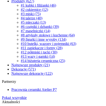
Produkty
(627)
#1 kubki i filiżanki
(46)
#2 cukiernice
(12)
#3 miski
(75)
#4 talerze
(40)
#5 mleczaki
(13)
#6 czajniki i dzbanki
(39)
#7 maselniczki
(14)
#8 artykuły stołowe i kuchenne
(64)
#9 figurki i inne wyroby
(134)
#10 butelki, wazony i pojemniki
(63)
#11 zapiekacze i formy
(28)
#12 półmiski i tacki
(30)
#13 wazy i garnki
(14)
#14 biżuteria ceramiczna
(25)
Najnowsze produkty
(21)
Dekoracje
(571)
Najnowsze dekoracje
(122)
Partnerzy
Pracownia ceramiki Atelier P7
Pokaż wszystkie
Aktualności