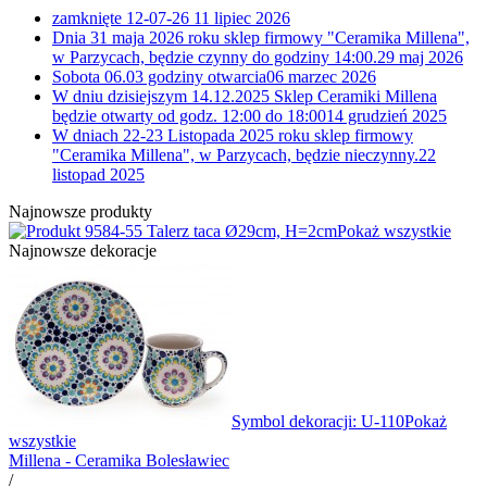
zamknięte 12-07-26
11 lipiec 2026
Dnia 31 maja 2026 roku sklep firmowy "Ceramika Millena",
w Parzycach, będzie czynny do godziny 14:00.
29 maj 2026
Sobota 06.03 godziny otwarcia
06 marzec 2026
W dniu dzisiejszym 14.12.2025 Sklep Ceramiki Millena
będzie otwarty od godz. 12:00 do 18:00
14 grudzień 2025
W dniach 22-23 Listopada 2025 roku sklep firmowy
"Ceramika Millena", w Parzycach, będzie nieczynny.
22
listopad 2025
Najnowsze produkty
4-55 Talerz taca Ø29cm, H=2cm
Pokaż wszystkie
Najnowsze dekoracje
Symbol dekoracji: U-110
Pokaż
wszystkie
Millena - Ceramika Bolesławiec
/