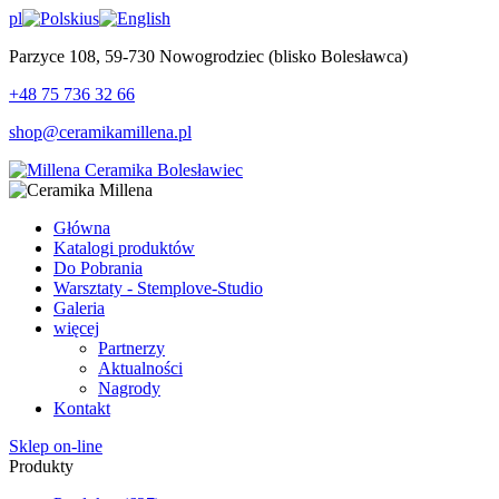
pl
us
Parzyce 108, 59-730 Nowogrodziec (blisko Bolesławca)
+48 75 736 32 66
shop@ceramikamillena.pl
Główna
Katalogi produktów
Do Pobrania
Warsztaty - Stemplove-Studio
Galeria
więcej
Partnerzy
Aktualności
Nagrody
Kontakt
Sklep on-line
Produkty