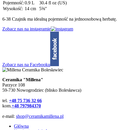
Pojemność:
0.9 L
30.4 fl oz (US)
Wysokość:
14 cm
5⅝″
6-38 Czajnik ma idealną pojemność na jednoosobową herbatę.
Zobacz nas na instagramie
Zobacz nas na Facebooku
Ceramika "Millena"
Parzyce 108
59-730 Nowogrodziec (blisko Bolesławca)
tel.
+48 75 736 32 66
kom.
+48 797984370
e-mail:
shop@ceramikamillena.pl
Główna