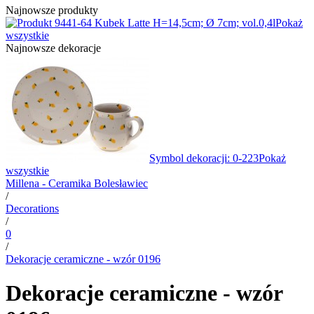
Najnowsze produkty
1-64 Kubek Latte H=14,5cm; Ø 7cm; vol.0,4l
Pokaż
wszystkie
Najnowsze dekoracje
Symbol dekoracji: 0-223
Pokaż
wszystkie
Millena - Ceramika Bolesławiec
/
Decorations
/
0
/
Dekoracje ceramiczne - wzór 0196
Dekoracje ceramiczne - wzór