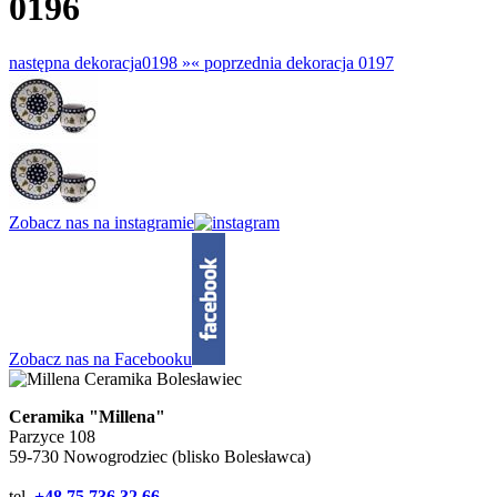
0196
następna dekoracja
0198 »
«
poprzednia dekoracja
0197
Zobacz nas na instagramie
Zobacz nas na Facebooku
Ceramika "Millena"
Parzyce 108
59-730 Nowogrodziec (blisko Bolesławca)
tel.
+48 75 736 32 66