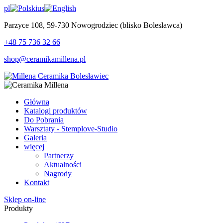
pl
us
Parzyce 108, 59-730 Nowogrodziec (blisko Bolesławca)
+48 75 736 32 66
shop@ceramikamillena.pl
Główna
Katalogi produktów
Do Pobrania
Warsztaty - Stemplove-Studio
Galeria
więcej
Partnerzy
Aktualności
Nagrody
Kontakt
Sklep on-line
Produkty