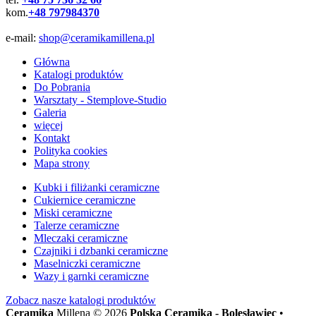
kom.
+48 797984370
e-mail:
shop@ceramikamillena.pl
Główna
Katalogi produktów
Do Pobrania
Warsztaty - Stemplove-Studio
Galeria
więcej
Kontakt
Polityka cookies
Mapa strony
Kubki i filiżanki ceramiczne
Cukiernice ceramiczne
Miski ceramiczne
Talerze ceramiczne
Mleczaki ceramiczne
Czajniki i dzbanki ceramiczne
Maselniczki ceramiczne
Wazy i garnki ceramiczne
Zobacz nasze
katalogi produktów
Ceramika
Millena © 2026
Polska Ceramika - Bolesławiec
•