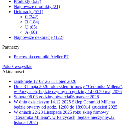
Produkty
(627)
Najnowsze produkty
(21)
Dekoracje
(571)
0
(242)
B
(184)
U
(85)
A
(60)
Najnowsze dekoracje
(122)
Partnerzy
Pracownia ceramiki Atelier P7
Pokaż wszystkie
Aktualności
zamknięte 12-07-26
11 lipiec 2026
Dnia 31 maja 2026 roku sklep firmowy "Ceramika Millena",
w Parzycach, będzie czynny do godziny 14:00.
29 maj 2026
Sobota 06.03 godziny otwarcia
06 marzec 2026
W dniu dzisiejszym 14.12.2025 Sklep Ceramiki Millena
będzie otwarty od godz. 12:00 do 18:00
14 grudzień 2025
W dniach 22-23 Listopada 2025 roku sklep firmowy
"Ceramika Millena", w Parzycach, będzie nieczynny.
22
listopad 2025