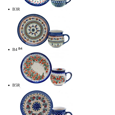
B3R
B4
B5R