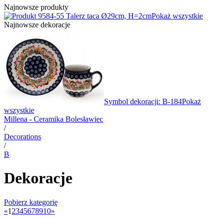
Najnowsze produkty
4-55 Talerz taca Ø29cm, H=2cm
Pokaż wszystkie
Najnowsze dekoracje
Symbol dekoracji: B-184
Pokaż
wszystkie
Millena - Ceramika Bolesławiec
/
Decorations
/
B
Dekoracje
Pobierz kategorię
«
1
2
3
4
5
6
7
8
9
10
»