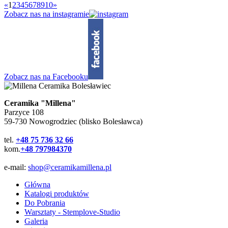
«
1
2
3
4
5
6
7
8
9
10
»
Zobacz nas na instagramie
Zobacz nas na Facebooku
Ceramika "Millena"
Parzyce 108
59-730 Nowogrodziec (blisko Bolesławca)
tel.
+48 75 736 32 66
kom.
+48 797984370
e-mail:
shop@ceramikamillena.pl
Główna
Katalogi produktów
Do Pobrania
Warsztaty - Stemplove-Studio
Galeria