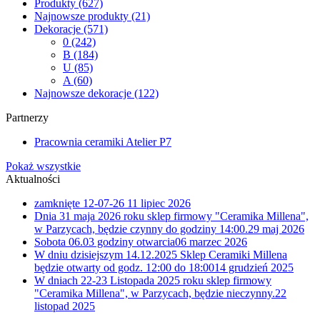
Produkty
(627)
Najnowsze produkty
(21)
Dekoracje
(571)
0
(242)
B
(184)
U
(85)
A
(60)
Najnowsze dekoracje
(122)
Partnerzy
Pracownia ceramiki Atelier P7
Pokaż wszystkie
Aktualności
zamknięte 12-07-26
11 lipiec 2026
Dnia 31 maja 2026 roku sklep firmowy "Ceramika Millena",
w Parzycach, będzie czynny do godziny 14:00.
29 maj 2026
Sobota 06.03 godziny otwarcia
06 marzec 2026
W dniu dzisiejszym 14.12.2025 Sklep Ceramiki Millena
będzie otwarty od godz. 12:00 do 18:00
14 grudzień 2025
W dniach 22-23 Listopada 2025 roku sklep firmowy
"Ceramika Millena", w Parzycach, będzie nieczynny.
22
listopad 2025