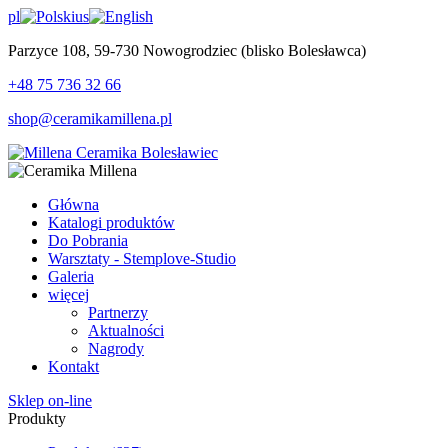
pl
us
Parzyce 108, 59-730 Nowogrodziec (blisko Bolesławca)
+48 75 736 32 66
shop@ceramikamillena.pl
Główna
Katalogi produktów
Do Pobrania
Warsztaty - Stemplove-Studio
Galeria
więcej
Partnerzy
Aktualności
Nagrody
Kontakt
Sklep on-line
Produkty