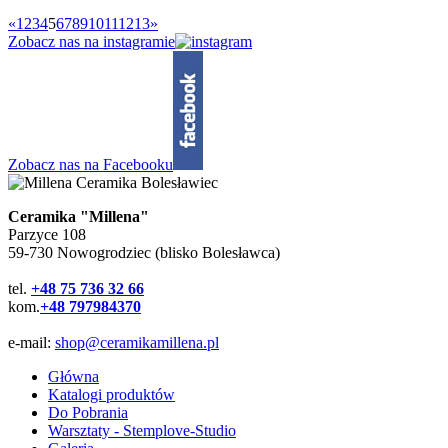
«
1
2
3
4
5
6
7
8
9
10
11
12
13
»
Zobacz nas na instagramie
Zobacz nas na Facebooku
Ceramika "Millena"
Parzyce 108
59-730 Nowogrodziec (blisko Bolesławca)
tel.
+48 75 736 32 66
kom.
+48 797984370
e-mail:
shop@ceramikamillena.pl
Główna
Katalogi produktów
Do Pobrania
Warsztaty - Stemplove-Studio