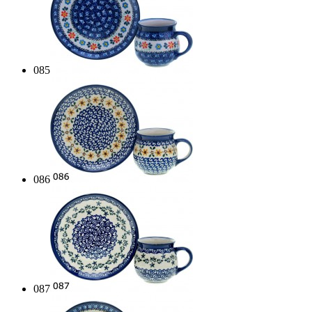
085
086
087