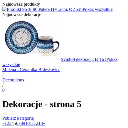
Najnowsze produkty
8-96 Patera H=12cm, Ø21cm
Pokaż wszystkie
Najnowsze dekoracje
Symbol dekoracji: B-161
Pokaż
wszystkie
Millena - Ceramika Bolesławiec
/
Decorations
/
0
Dekoracje - strona 5
Pobierz kategorię
«
1
2
3
4
5
6
7
8
9
10
11
12
13
»