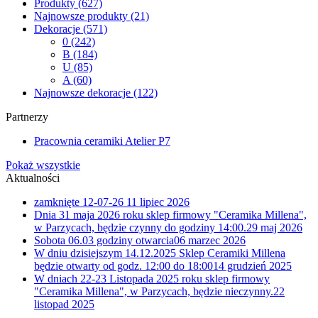
Produkty
(627)
Najnowsze produkty
(21)
Dekoracje
(571)
0
(242)
B
(184)
U
(85)
A
(60)
Najnowsze dekoracje
(122)
Partnerzy
Pracownia ceramiki Atelier P7
Pokaż wszystkie
Aktualności
zamknięte 12-07-26
11 lipiec 2026
Dnia 31 maja 2026 roku sklep firmowy "Ceramika Millena",
w Parzycach, będzie czynny do godziny 14:00.
29 maj 2026
Sobota 06.03 godziny otwarcia
06 marzec 2026
W dniu dzisiejszym 14.12.2025 Sklep Ceramiki Millena
będzie otwarty od godz. 12:00 do 18:00
14 grudzień 2025
W dniach 22-23 Listopada 2025 roku sklep firmowy
"Ceramika Millena", w Parzycach, będzie nieczynny.
22
listopad 2025