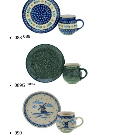
088
089G
090