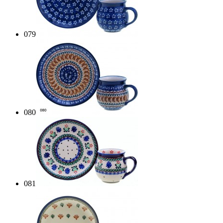
079
080
081