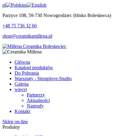
pl
us
Parzyce 108, 59-730 Nowogrodziec (blisko Bolesławca)
+48 75 736 32 66
shop@ceramikamillena.pl
Główna
Katalogi produktów
Do Pobrania
Warsztaty - Stemplove-Studio
Galeria
więcej
Partnerzy
Aktualności
Nagrody
Kontakt
Sklep on-line
Produkty