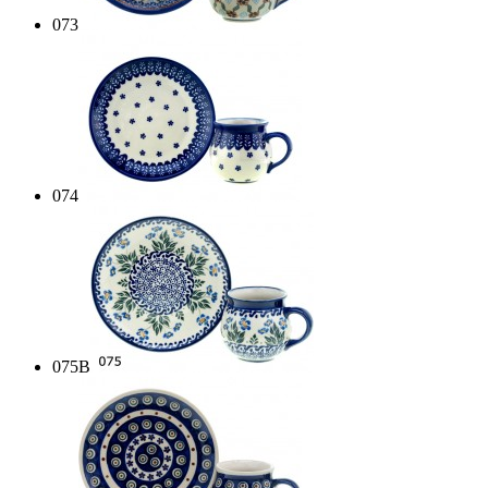
073
074
075B