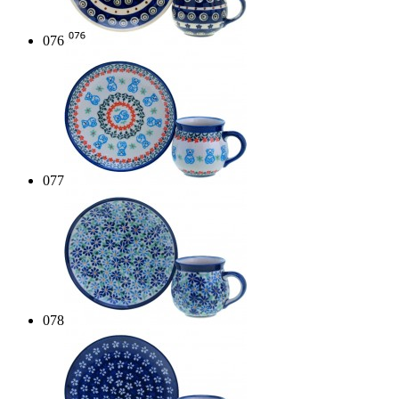
076
077
078