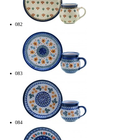
082
083
084