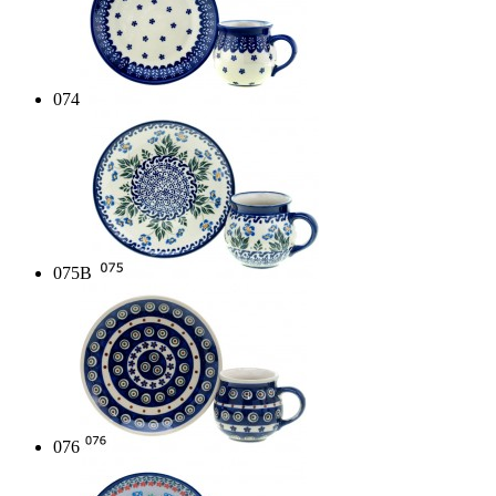
074
075B
076