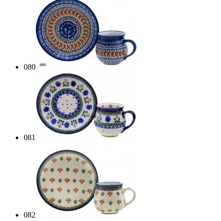
080
081
082