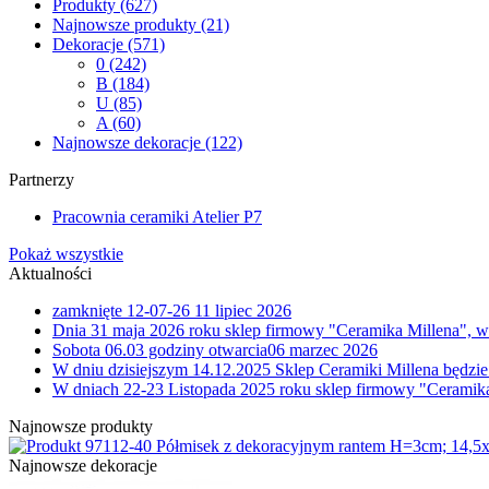
Produkty
(627)
Najnowsze produkty
(21)
Dekoracje
(571)
0
(242)
B
(184)
U
(85)
A
(60)
Najnowsze dekoracje
(122)
Partnerzy
Pracownia ceramiki Atelier P7
Pokaż wszystkie
Aktualności
zamknięte 12-07-26
11 lipiec 2026
Dnia 31 maja 2026 roku sklep firmowy "Ceramika Millena", w
Sobota 06.03 godziny otwarcia
06 marzec 2026
W dniu dzisiejszym 14.12.2025 Sklep Ceramiki Millena będzie
W dniach 22-23 Listopada 2025 roku sklep firmowy "Ceramika
Najnowsze produkty
12-40 Półmisek z dekoracyjnym rantem H=3cm; 14,5
Najnowsze dekoracje