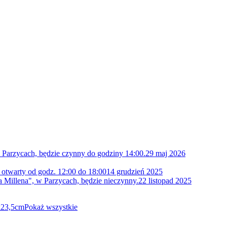
 Parzycach, będzie czynny do godziny 14:00.
29 maj 2026
 otwarty od godz. 12:00 do 18:00
14 grudzień 2025
 Millena", w Parzycach, będzie nieczynny.
22 listopad 2025
x23,5cm
Pokaż wszystkie