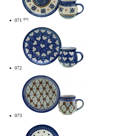
071
072
073