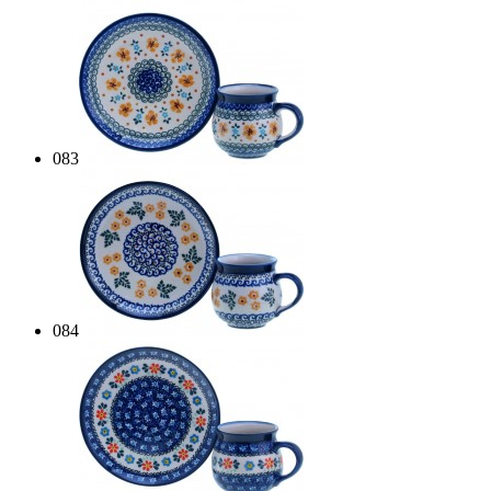
083
084