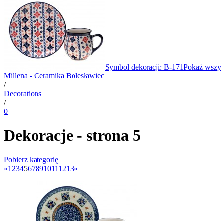
Symbol dekoracji: B-171
Pokaż wszy
Millena - Ceramika Bolesławiec
/
Decorations
/
0
Dekoracje - strona 5
Pobierz kategorię
«
1
2
3
4
5
6
7
8
9
10
11
12
13
»