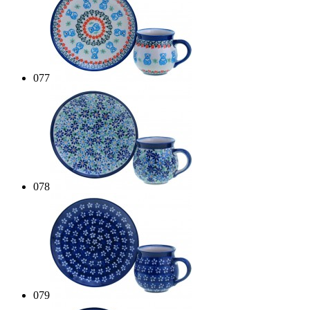
077
078
079