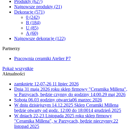
Produkty
(627)
Najnowsze produkty
(21)
Dekoracje
(571)
0
(242)
B
(184)
U
(85)
A
(60)
Najnowsze dekoracje
(122)
Partnerzy
Pracownia ceramiki Atelier P7
Pokaż wszystkie
Aktualności
zamknięte 12-07-26
11 lipiec 2026
Dnia 31 maja 2026 roku sklep firmowy "Ceramika Millena",
w Parzycach, będzie czynny do godziny 14:00.
29 maj 2026
Sobota 06.03 godziny otwarcia
06 marzec 2026
W dniu dzisiejszym 14.12.2025 Sklep Ceramiki Millena
będzie otwarty od godz. 12:00 do 18:00
14 grudzień 2025
W dniach 22-23 Listopada 2025 roku sklep firmowy
"Ceramika Millena", w Parzycach, będzie nieczynny.
22
listopad 2025