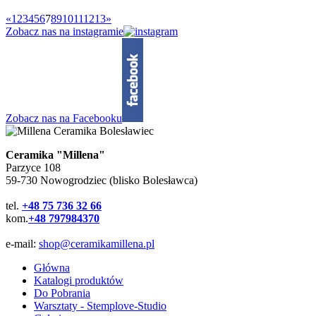
«
1
2
3
4
5
6
7
8
9
10
11
12
13
»
Zobacz nas na instagramie
Zobacz nas na Facebooku
Ceramika "Millena"
Parzyce 108
59-730 Nowogrodziec (blisko Bolesławca)
tel.
+48 75 736 32 66
kom.
+48 797984370
e-mail:
shop@ceramikamillena.pl
Główna
Katalogi produktów
Do Pobrania
Warsztaty - Stemplove-Studio