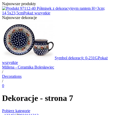
Najnowsze produkty
12-40 Półmisek z dekoracyjnym rantem H=3cm;
14,5x23,5cm
Pokaż wszystkie
Najnowsze dekoracje
Symbol dekoracji: 0-231G
Pokaż
wszystkie
Millena - Ceramika Bolesławiec
/
Decorations
/
0
Dekoracje - strona 7
Pobierz kategorię