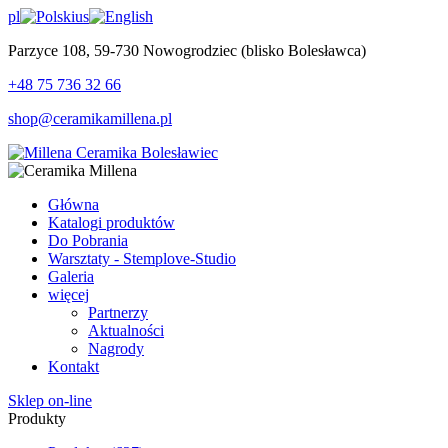
pl
us
Parzyce 108, 59-730 Nowogrodziec (blisko Bolesławca)
+48 75 736 32 66
shop@ceramikamillena.pl
Główna
Katalogi produktów
Do Pobrania
Warsztaty - Stemplove-Studio
Galeria
więcej
Partnerzy
Aktualności
Nagrody
Kontakt
Sklep on-line
Produkty