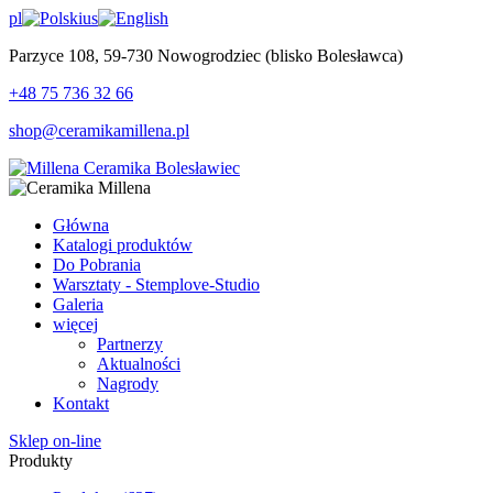
pl
us
Parzyce 108, 59-730 Nowogrodziec (blisko Bolesławca)
+48 75 736 32 66
shop@ceramikamillena.pl
Główna
Katalogi produktów
Do Pobrania
Warsztaty - Stemplove-Studio
Galeria
więcej
Partnerzy
Aktualności
Nagrody
Kontakt
Sklep on-line
Produkty