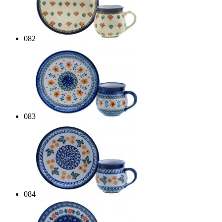
082
083
084