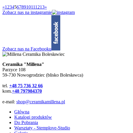
«
1
2
3
4
5
6
7
8
9
10
11
12
13
»
Zobacz nas na instagramie
Zobacz nas na Facebooku
Ceramika "Millena"
Parzyce 108
59-730 Nowogrodziec (blisko Bolesławca)
tel.
+48 75 736 32 66
kom.
+48 797984370
e-mail:
shop@ceramikamillena.pl
Główna
Katalogi produktów
Do Pobrania
Warsztaty - Stemplove-Studio