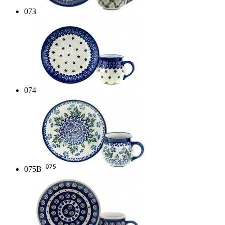
073
074
075B