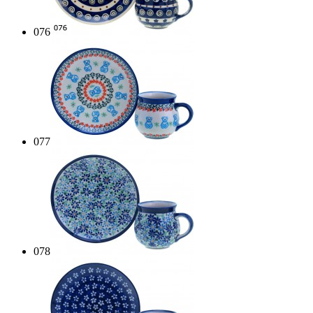
076
077
078