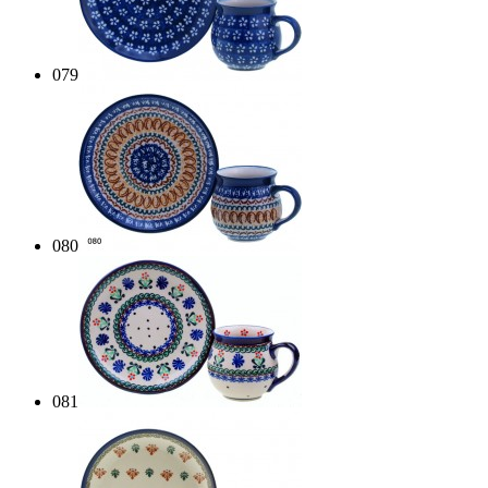
079
080
081