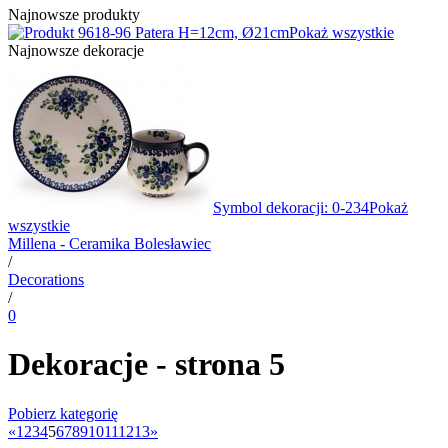
Najnowsze produkty
8-96 Patera H=12cm, Ø21cm
Pokaż wszystkie
Najnowsze dekoracje
Symbol dekoracji: 0-234
Pokaż
wszystkie
Millena - Ceramika Bolesławiec
/
Decorations
/
0
Dekoracje - strona 5
Pobierz kategorię
«
1
2
3
4
5
6
7
8
9
10
11
12
13
»