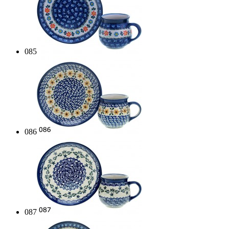
085
086
087