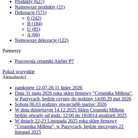
Produkty
(627)
Najnowsze produkty
(21)
Dekoracje
(571)
0
(242)
B
(184)
U
(85)
A
(60)
Najnowsze dekoracje
(122)
Partnerzy
Pracownia ceramiki Atelier P7
Pokaż wszystkie
Aktualności
zamknięte 12-07-26
11 lipiec 2026
Dnia 31 maja 2026 roku sklep firmowy "Ceramika Millena",
w Parzycach, będzie czynny do godziny 14:00.
29 maj 2026
Sobota 06.03 godziny otwarcia
06 marzec 2026
W dniu dzisiejszym 14.12.2025 Sklep Ceramiki Millena
będzie otwarty od godz. 12:00 do 18:00
14 grudzień 2025
W dniach 22-23 Listopada 2025 roku sklep firmowy
"Ceramika Millena", w Parzycach, będzie nieczynny.
22
listopad 2025