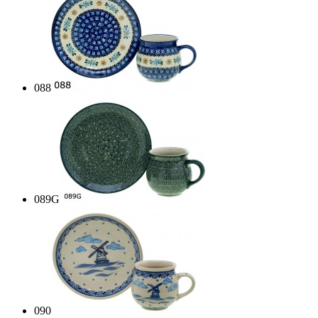
088
089G
090