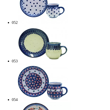
052
053
054