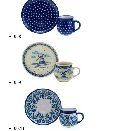
058
059
062B