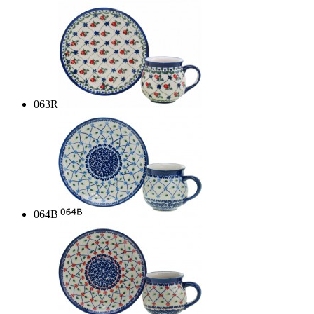
063R
064B