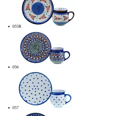
055R
056
057