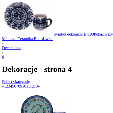
Symbol dekoracji: B-180
Pokaż wszy
Millena - Ceramika Bolesławiec
/
Decorations
/
0
Dekoracje - strona 4
Pobierz kategorię
«
1
2
3
4
5
6
7
8
9
10
11
12
13
»