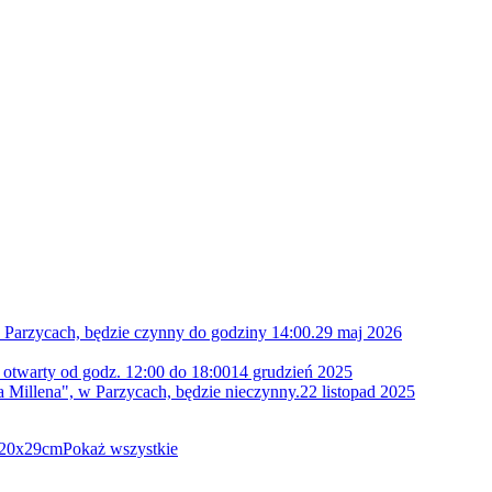
 Parzycach, będzie czynny do godziny 14:00.
29 maj 2026
 otwarty od godz. 12:00 do 18:00
14 grudzień 2025
 Millena", w Parzycach, będzie nieczynny.
22 listopad 2025
; 20x29cm
Pokaż wszystkie