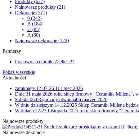
Produkty
(627)
Najnowsze produkty
(21)
Dekoracje
(571)
0
(242)
B
(184)
U
(85)
A
(60)
Najnowsze dekoracje
(122)
Partnerzy
Pracownia ceramiki Atelier P7
Pokaż wszystkie
Aktualności
zamknięte 12-07-26
11 lipiec 2026
Dnia 31 maja 2026 roku sklep firmowy "Ceramika Millena", w
Sobota 06.03 godziny otwarcia
06 marzec 2026
W dniu dzisiejszym 14.12.2025 Sklep Ceramiki Millena będzie
W dniach 22-23 Listopada 2025 roku sklep firmowy "Ceramika
Najnowsze produkty
11-31 Średni zapiekacz prostokątny z uszami H=6cm
Najnowsze dekoracje