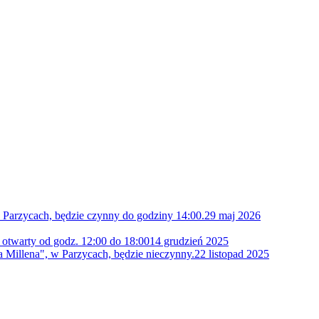
 Parzycach, będzie czynny do godziny 14:00.
29 maj 2026
 otwarty od godz. 12:00 do 18:00
14 grudzień 2025
 Millena", w Parzycach, będzie nieczynny.
22 listopad 2025