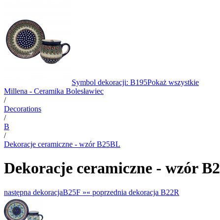
Symbol dekoracji: B195
Pokaż wszystkie
Millena - Ceramika Bolesławiec
/
Decorations
/
B
/
Dekoracje ceramiczne - wzór B25BL
Dekoracje ceramiczne - wzór B
następna dekoracja
B25F »
«
poprzednia dekoracja
B22R