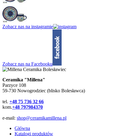
Zobacz nas na instagramie
Zobacz nas na Facebooku
Ceramika "Millena"
Parzyce 108
59-730 Nowogrodziec (blisko Bolesławca)
tel.
+48 75 736 32 66
kom.
+48 797984370
e-mail:
shop@ceramikamillena.pl
Główna
Katalogi produktów