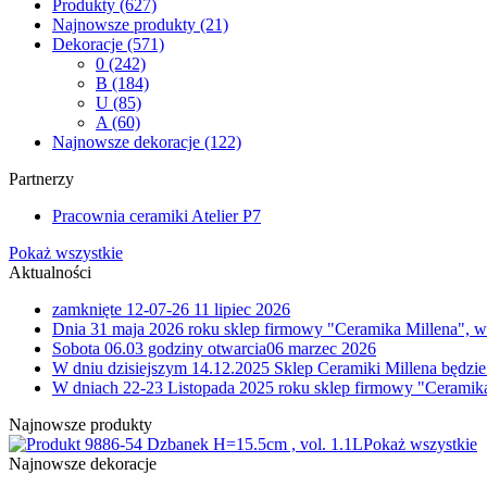
Produkty
(627)
Najnowsze produkty
(21)
Dekoracje
(571)
0
(242)
B
(184)
U
(85)
A
(60)
Najnowsze dekoracje
(122)
Partnerzy
Pracownia ceramiki Atelier P7
Pokaż wszystkie
Aktualności
zamknięte 12-07-26
11 lipiec 2026
Dnia 31 maja 2026 roku sklep firmowy "Ceramika Millena", w
Sobota 06.03 godziny otwarcia
06 marzec 2026
W dniu dzisiejszym 14.12.2025 Sklep Ceramiki Millena będzie
W dniach 22-23 Listopada 2025 roku sklep firmowy "Ceramika
Najnowsze produkty
6-54 Dzbanek H=15.5cm , vol. 1.1L
Pokaż wszystkie
Najnowsze dekoracje