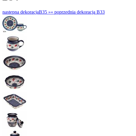
następna dekoracja
B35 »
«
poprzednia dekoracja
B33