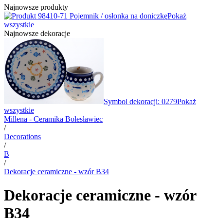
Najnowsze produkty
10-71 Pojemnik / osłonka na doniczkę
Pokaż
wszystkie
Najnowsze dekoracje
Symbol dekoracji: 0279
Pokaż
wszystkie
Millena - Ceramika Bolesławiec
/
Decorations
/
B
/
Dekoracje ceramiczne - wzór B34
Dekoracje ceramiczne - wzór
B34