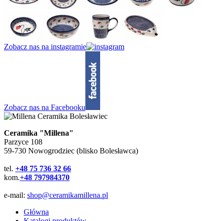
Zobacz nas na instagramie
Zobacz nas na Facebooku
Ceramika "Millena"
Parzyce 108
59-730 Nowogrodziec (blisko Bolesławca)
tel.
+48 75 736 32 66
kom.
+48 797984370
e-mail:
shop@ceramikamillena.pl
Główna
Katalogi produktów