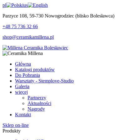
pl
us
Parzyce 108, 59-730 Nowogrodziec (blisko Bolesławca)
+48 75 736 32 66
shop@ceramikamillena.pl
Główna
Katalogi produktów
Do Pobrania
Warsztaty - Stemplove-Studio
Galeria
więcej
Partnerzy
Aktualności
Nagrody
Kontakt
Sklep on-line
Produkty