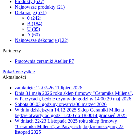
Produkty
(627)
Najnowsze produkty
(21)
Dekoracje
(571)
0
(242)
B
(184)
U
(85)
A
(60)
Najnowsze dekoracje
(122)
Partnerzy
Pracownia ceramiki Atelier P7
Pokaż wszystkie
Aktualności
zamknięte 12-07-26
11 lipiec 2026
Dnia 31 maja 2026 roku sklep firmowy "Ceramika Millena",
w Parzycach, będzie czynny do godziny 14:00.
29 maj 2026
Sobota 06.03 godziny otwarcia
06 marzec 2026
W dniu dzisiejszym 14.12.2025 Sklep Ceramiki Millena
będzie otwarty od godz. 12:00 do 18:00
14 grudzień 2025
W dniach 22-23 Listopada 2025 roku sklep firmowy
"Ceramika Millena", w Parzycach, będzie nieczynny.
22
listopad 2025