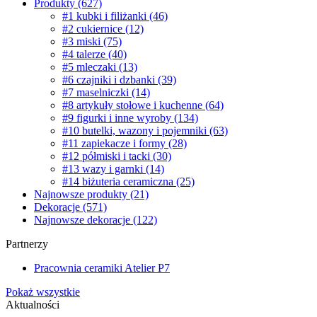
Produkty
(627)
#1 kubki i filiżanki
(46)
#2 cukiernice
(12)
#3 miski
(75)
#4 talerze
(40)
#5 mleczaki
(13)
#6 czajniki i dzbanki
(39)
#7 maselniczki
(14)
#8 artykuły stołowe i kuchenne
(64)
#9 figurki i inne wyroby
(134)
#10 butelki, wazony i pojemniki
(63)
#11 zapiekacze i formy
(28)
#12 półmiski i tacki
(30)
#13 wazy i garnki
(14)
#14 biżuteria ceramiczna
(25)
Najnowsze produkty
(21)
Dekoracje
(571)
Najnowsze dekoracje
(122)
Partnerzy
Pracownia ceramiki Atelier P7
Pokaż wszystkie
Aktualności