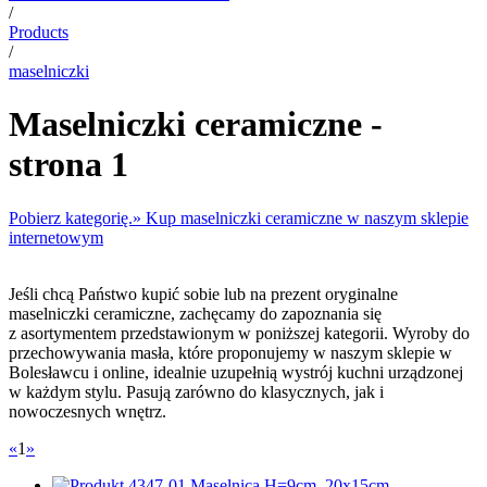
/
Products
/
maselniczki
Maselniczki ceramiczne -
strona 1
Pobierz kategorię.
» Kup maselniczki ceramiczne w naszym sklepie
internetowym
Jeśli chcą Państwo kupić sobie lub na prezent oryginalne
maselniczki ceramiczne, zachęcamy do zapoznania się
z asortymentem przedstawionym w poniższej kategorii. Wyroby do
przechowywania masła, które proponujemy w naszym sklepie w
Bolesławcu i online, idealnie uzupełnią wystrój kuchni urządzonej
w każdym stylu. Pasują zarówno do klasycznych, jak i
nowoczesnych wnętrz.
«
1
»
7-01 Maselnica H=9cm, 20x15cm