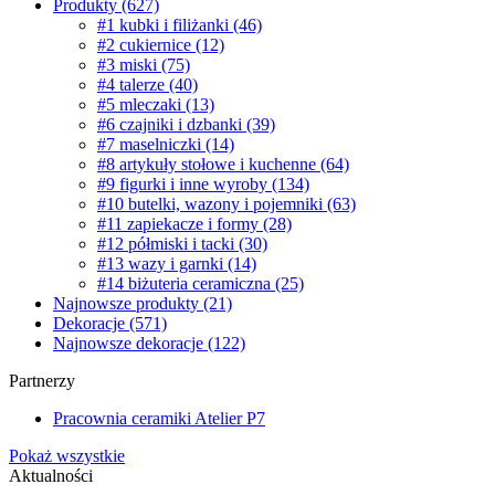
Produkty
(627)
#1 kubki i filiżanki
(46)
#2 cukiernice
(12)
#3 miski
(75)
#4 talerze
(40)
#5 mleczaki
(13)
#6 czajniki i dzbanki
(39)
#7 maselniczki
(14)
#8 artykuły stołowe i kuchenne
(64)
#9 figurki i inne wyroby
(134)
#10 butelki, wazony i pojemniki
(63)
#11 zapiekacze i formy
(28)
#12 półmiski i tacki
(30)
#13 wazy i garnki
(14)
#14 biżuteria ceramiczna
(25)
Najnowsze produkty
(21)
Dekoracje
(571)
Najnowsze dekoracje
(122)
Partnerzy
Pracownia ceramiki Atelier P7
Pokaż wszystkie
Aktualności