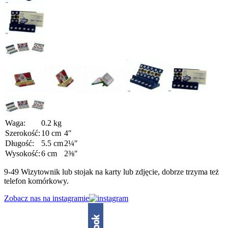
Waga:
0.2 kg
Szerokość:
10 cm
4″
Długość:
5.5 cm
2¼″
Wysokość:
6 cm
2⅜″
9-49 Wizytownik lub stojak na karty lub zdjęcie, dobrze trzyma też
telefon komórkowy.
Zobacz nas na instagramie