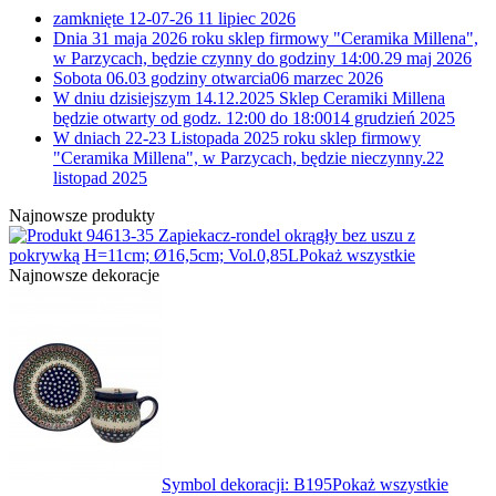
zamknięte 12-07-26
11 lipiec 2026
Dnia 31 maja 2026 roku sklep firmowy "Ceramika Millena",
w Parzycach, będzie czynny do godziny 14:00.
29 maj 2026
Sobota 06.03 godziny otwarcia
06 marzec 2026
W dniu dzisiejszym 14.12.2025 Sklep Ceramiki Millena
będzie otwarty od godz. 12:00 do 18:00
14 grudzień 2025
W dniach 22-23 Listopada 2025 roku sklep firmowy
"Ceramika Millena", w Parzycach, będzie nieczynny.
22
listopad 2025
Najnowsze produkty
13-35 Zapiekacz-rondel okrągły bez uszu z
pokrywką H=11cm; Ø16,5cm; Vol.0,85L
Pokaż wszystkie
Najnowsze dekoracje
Symbol dekoracji: B195
Pokaż wszystkie