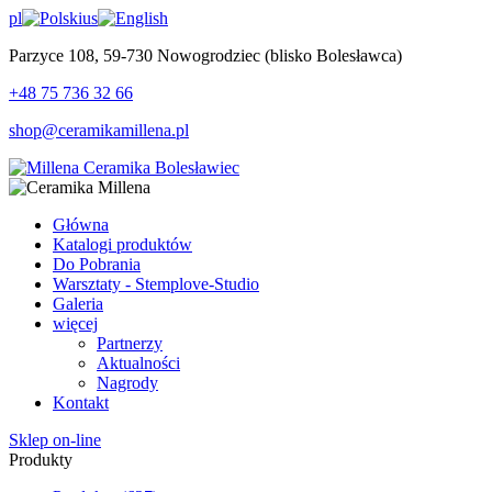
pl
us
Parzyce 108, 59-730 Nowogrodziec (blisko Bolesławca)
+48 75 736 32 66
shop@ceramikamillena.pl
Główna
Katalogi produktów
Do Pobrania
Warsztaty - Stemplove-Studio
Galeria
więcej
Partnerzy
Aktualności
Nagrody
Kontakt
Sklep on-line
Produkty