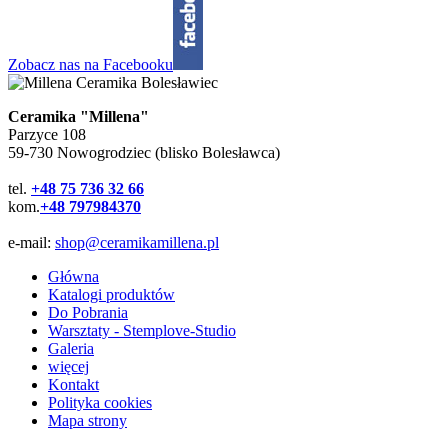
Zobacz nas na Facebooku
Ceramika "Millena"
Parzyce 108
59-730 Nowogrodziec (blisko Bolesławca)
tel.
+48 75 736 32 66
kom.
+48 797984370
e-mail:
shop@ceramikamillena.pl
Główna
Katalogi produktów
Do Pobrania
Warsztaty - Stemplove-Studio
Galeria
więcej
Kontakt
Polityka cookies
Mapa strony