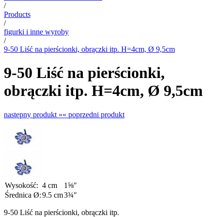
/
Products
/
figurki i inne wyroby
/
9-50 Liść na pierścionki, obrączki itp. H=4cm, Ø 9,5cm
9-50 Liść na pierścionki,
obrączki itp. H=4cm, Ø 9,5cm
następny produkt »
« poprzedni produkt
Wysokość:
4 cm
1⅝″
Średnica Ø:
9.5 cm
3¾″
9-50 Liść na pierścionki, obrączki itp.