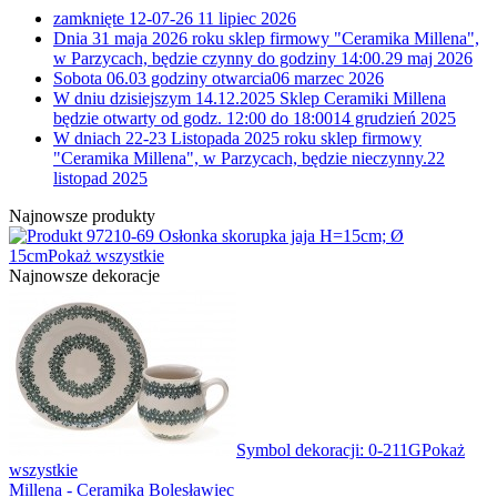
zamknięte 12-07-26
11 lipiec 2026
Dnia 31 maja 2026 roku sklep firmowy "Ceramika Millena",
w Parzycach, będzie czynny do godziny 14:00.
29 maj 2026
Sobota 06.03 godziny otwarcia
06 marzec 2026
W dniu dzisiejszym 14.12.2025 Sklep Ceramiki Millena
będzie otwarty od godz. 12:00 do 18:00
14 grudzień 2025
W dniach 22-23 Listopada 2025 roku sklep firmowy
"Ceramika Millena", w Parzycach, będzie nieczynny.
22
listopad 2025
Najnowsze produkty
10-69 Osłonka skorupka jaja H=15cm; Ø
15cm
Pokaż wszystkie
Najnowsze dekoracje
Symbol dekoracji: 0-211G
Pokaż
wszystkie
Millena - Ceramika Bolesławiec