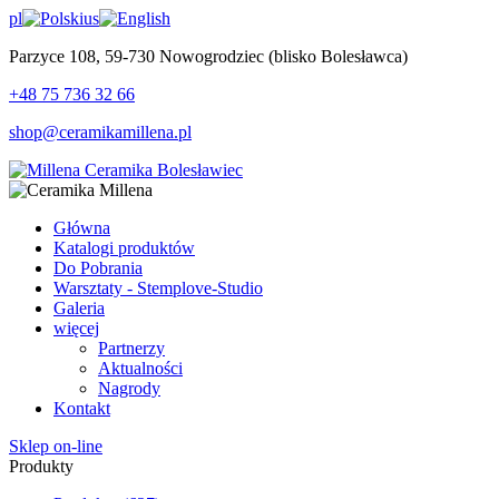
pl
us
Parzyce 108, 59-730 Nowogrodziec (blisko Bolesławca)
+48 75 736 32 66
shop@ceramikamillena.pl
Główna
Katalogi produktów
Do Pobrania
Warsztaty - Stemplove-Studio
Galeria
więcej
Partnerzy
Aktualności
Nagrody
Kontakt
Sklep on-line
Produkty