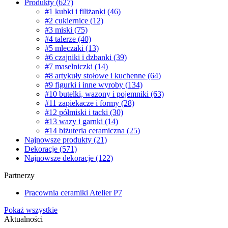
Produkty
(627)
#1 kubki i filiżanki
(46)
#2 cukiernice
(12)
#3 miski
(75)
#4 talerze
(40)
#5 mleczaki
(13)
#6 czajniki i dzbanki
(39)
#7 maselniczki
(14)
#8 artykuły stołowe i kuchenne
(64)
#9 figurki i inne wyroby
(134)
#10 butelki, wazony i pojemniki
(63)
#11 zapiekacze i formy
(28)
#12 półmiski i tacki
(30)
#13 wazy i garnki
(14)
#14 biżuteria ceramiczna
(25)
Najnowsze produkty
(21)
Dekoracje
(571)
Najnowsze dekoracje
(122)
Partnerzy
Pracownia ceramiki Atelier P7
Pokaż wszystkie
Aktualności