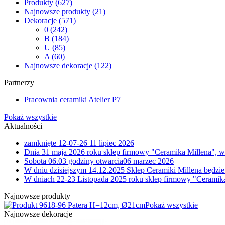
Produkty
(627)
Najnowsze produkty
(21)
Dekoracje
(571)
0
(242)
B
(184)
U
(85)
A
(60)
Najnowsze dekoracje
(122)
Partnerzy
Pracownia ceramiki Atelier P7
Pokaż wszystkie
Aktualności
zamknięte 12-07-26
11 lipiec 2026
Dnia 31 maja 2026 roku sklep firmowy "Ceramika Millena", w
Sobota 06.03 godziny otwarcia
06 marzec 2026
W dniu dzisiejszym 14.12.2025 Sklep Ceramiki Millena będzie
W dniach 22-23 Listopada 2025 roku sklep firmowy "Ceramika
Najnowsze produkty
8-96 Patera H=12cm, Ø21cm
Pokaż wszystkie
Najnowsze dekoracje