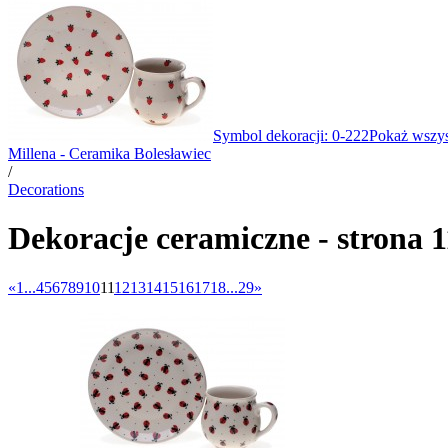
Symbol dekoracji: 0-222
Pokaż wszys
Millena - Ceramika Bolesławiec
/
Decorations
Dekoracje ceramiczne - strona 1
«
1...
4
5
6
7
8
9
10
11
12
13
14
15
16
17
18
...29
»