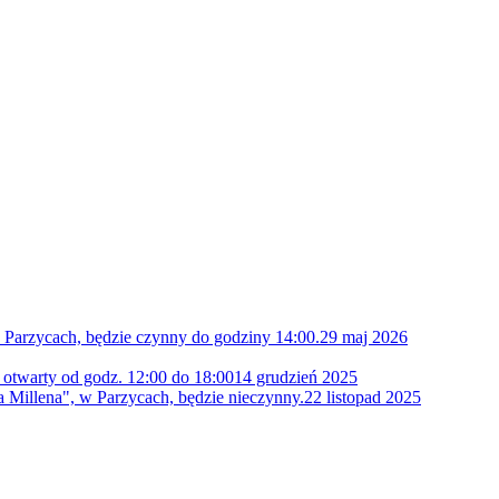
 Parzycach, będzie czynny do godziny 14:00.
29 maj 2026
 otwarty od godz. 12:00 do 18:00
14 grudzień 2025
 Millena", w Parzycach, będzie nieczynny.
22 listopad 2025