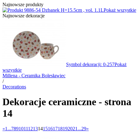
Najnowsze produkty
6-54 Dzbanek H=15.5cm , vol. 1.1L
Pokaż wszystkie
Najnowsze dekoracje
Symbol dekoracji: 0-257
Pokaż
wszystkie
Millena - Ceramika Bolesławiec
/
Decorations
Dekoracje ceramiczne - strona
14
«
1...
7
8
9
10
11
12
13
14
15
16
17
18
19
20
21
...29
»