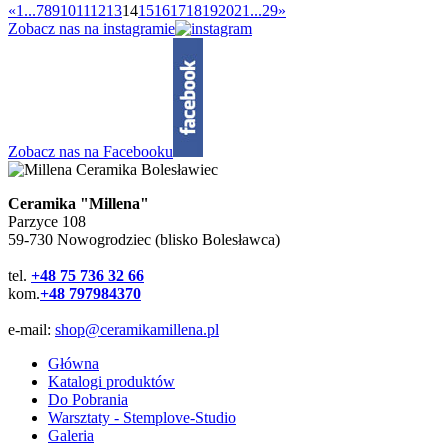
«
1...
7
8
9
10
11
12
13
14
15
16
17
18
19
20
21
...29
»
Zobacz nas na instagramie
Zobacz nas na Facebooku
Ceramika "Millena"
Parzyce 108
59-730 Nowogrodziec (blisko Bolesławca)
tel.
+48 75 736 32 66
kom.
+48 797984370
e-mail:
shop@ceramikamillena.pl
Główna
Katalogi produktów
Do Pobrania
Warsztaty - Stemplove-Studio
Galeria