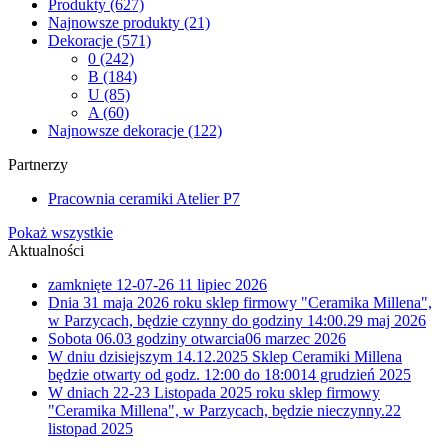
Produkty
(627)
Najnowsze produkty
(21)
Dekoracje
(571)
0
(242)
B
(184)
U
(85)
A
(60)
Najnowsze dekoracje
(122)
Partnerzy
Pracownia ceramiki Atelier P7
Pokaż wszystkie
Aktualności
zamknięte 12-07-26
11 lipiec 2026
Dnia 31 maja 2026 roku sklep firmowy "Ceramika Millena",
w Parzycach, będzie czynny do godziny 14:00.
29 maj 2026
Sobota 06.03 godziny otwarcia
06 marzec 2026
W dniu dzisiejszym 14.12.2025 Sklep Ceramiki Millena
będzie otwarty od godz. 12:00 do 18:00
14 grudzień 2025
W dniach 22-23 Listopada 2025 roku sklep firmowy
"Ceramika Millena", w Parzycach, będzie nieczynny.
22
listopad 2025