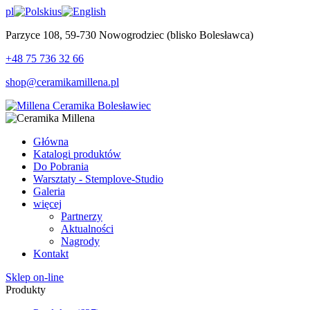
pl
us
Parzyce 108, 59-730 Nowogrodziec (blisko Bolesławca)
+48 75 736 32 66
shop@ceramikamillena.pl
Główna
Katalogi produktów
Do Pobrania
Warsztaty - Stemplove-Studio
Galeria
więcej
Partnerzy
Aktualności
Nagrody
Kontakt
Sklep on-line
Produkty