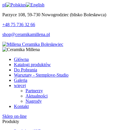
pl
us
Parzyce 108, 59-730 Nowogrodziec (blisko Bolesławca)
+48 75 736 32 66
shop@ceramikamillena.pl
Główna
Katalogi produktów
Do Pobrania
Warsztaty - Stemplove-Studio
Galeria
więcej
Partnerzy
Aktualności
Nagrody
Kontakt
Sklep on-line
Produkty