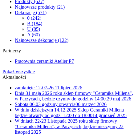
Produkty
(627)
Najnowsze produkty
(21)
Dekoracje
(571)
0
(242)
B
(184)
U
(85)
A
(60)
Najnowsze dekoracje
(122)
Partnerzy
Pracownia ceramiki Atelier P7
Pokaż wszystkie
Aktualności
zamknięte 12-07-26
11 lipiec 2026
Dnia 31 maja 2026 roku sklep firmowy "Ceramika Millena",
w Parzycach, będzie czynny do godziny 14:00.
29 maj 2026
Sobota 06.03 godziny otwarcia
06 marzec 2026
W dniu dzisiejszym 14.12.2025 Sklep Ceramiki Millena
będzie otwarty od godz. 12:00 do 18:00
14 grudzień 2025
W dniach 22-23 Listopada 2025 roku sklep firmowy
"Ceramika Millena", w Parzycach, będzie nieczynny.
22
listopad 2025