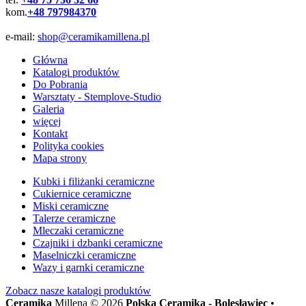
kom.
+48 797984370
e-mail:
shop@ceramikamillena.pl
Główna
Katalogi produktów
Do Pobrania
Warsztaty - Stemplove-Studio
Galeria
więcej
Kontakt
Polityka cookies
Mapa strony
Kubki i filiżanki ceramiczne
Cukiernice ceramiczne
Miski ceramiczne
Talerze ceramiczne
Mleczaki ceramiczne
Czajniki i dzbanki ceramiczne
Maselniczki ceramiczne
Wazy i garnki ceramiczne
Zobacz nasze
katalogi produktów
Ceramika
Millena © 2026
Polska Ceramika - Bolesławiec
•