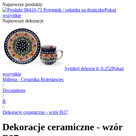
Najnowsze produkty
10-71 Pojemnik / osłonka na doniczkę
Pokaż
wszystkie
Najnowsze dekoracje
Symbol dekoracji: 0-252
Pokaż
wszystkie
Millena - Ceramika Bolesławiec
/
Decorations
/
B
/
Dekoracje ceramiczne - wzór B27
Dekoracje ceramiczne - wzór