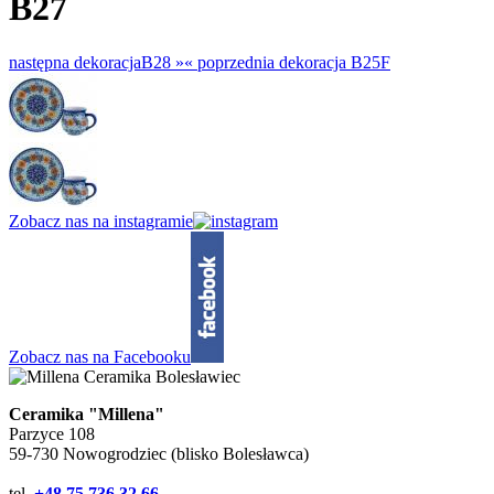
B27
następna dekoracja
B28 »
«
poprzednia dekoracja
B25F
Zobacz nas na instagramie
Zobacz nas na Facebooku
Ceramika "Millena"
Parzyce 108
59-730 Nowogrodziec (blisko Bolesławca)
tel.
+48 75 736 32 66