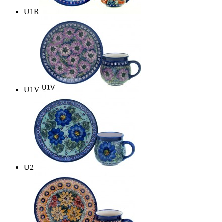
U1R
U1V
U2