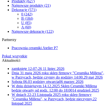
Produkty
(627)
Najnowsze produkty
(21)
Dekoracje
(571)
0
(242)
B
(184)
U
(85)
A
(60)
Najnowsze dekoracje
(122)
Partnerzy
Pracownia ceramiki Atelier P7
Pokaż wszystkie
Aktualności
zamknięte 12-07-26
11 lipiec 2026
Dnia 31 maja 2026 roku sklep firmowy "Ceramika Millena",
w Parzycach, będzie czynny do godziny 14:00.
29 maj 2026
Sobota 06.03 godziny otwarcia
06 marzec 2026
W dniu dzisiejszym 14.12.2025 Sklep Ceramiki Millena
będzie otwarty od godz. 12:00 do 18:00
14 grudzień 2025
W dniach 22-23 Listopada 2025 roku sklep firmowy
"Ceramika Millena", w Parzycach, będzie nieczynny.
22
listopad 2025