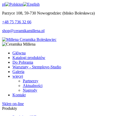
pl
us
Parzyce 108, 59-730 Nowogrodziec (blisko Bolesławca)
+48 75 736 32 66
shop@ceramikamillena.pl
Główna
Katalogi produktów
Do Pobrania
Warsztaty - Stemplove-Studio
Galeria
więcej
Partnerzy
Aktualności
Nagrody
Kontakt
Sklep on-line
Produkty