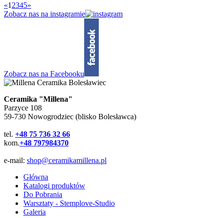
«
1
2
3
4
5
»
Zobacz nas na instagramie
Zobacz nas na Facebooku
Ceramika "Millena"
Parzyce 108
59-730 Nowogrodziec (blisko Bolesławca)
tel.
+48 75 736 32 66
kom.
+48 797984370
e-mail:
shop@ceramikamillena.pl
Główna
Katalogi produktów
Do Pobrania
Warsztaty - Stemplove-Studio
Galeria