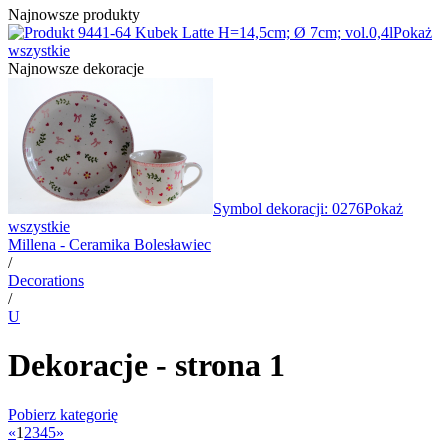
Najnowsze produkty
1-64 Kubek Latte H=14,5cm; Ø 7cm; vol.0,4l
Pokaż
wszystkie
Najnowsze dekoracje
Symbol dekoracji: 0276
Pokaż
wszystkie
Millena - Ceramika Bolesławiec
/
Decorations
/
U
Dekoracje - strona 1
Pobierz kategorię
«
1
2
3
4
5
»