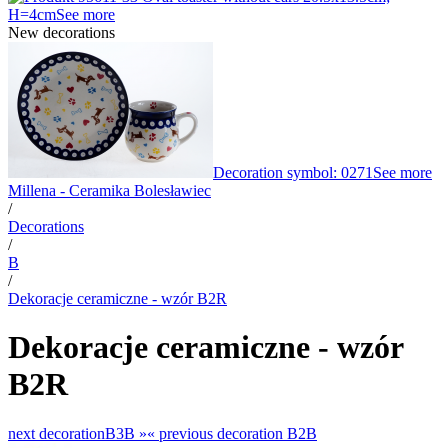
H=4cm
See more
New decorations
Decoration symbol: 0271
See more
Millena - Ceramika Bolesławiec
/
Decorations
/
B
/
Dekoracje ceramiczne - wzór B2R
Dekoracje ceramiczne - wzór
B2R
next decoration
B3B »
«
previous decoration
B2B