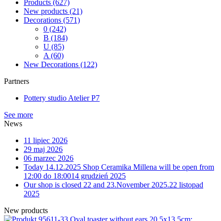
Products
(627)
New products
(21)
Decorations
(571)
0
(242)
B
(184)
U
(85)
A
(60)
New Decorations
(122)
Partners
Pottery studio Atelier P7
See more
News
11 lipiec 2026
29 maj 2026
06 marzec 2026
Today 14.12.2025 Shop Ceramika Millena will be open from
12:00 do 18:00
14 grudzień 2025
Our shop is closed 22 and 23.November 2025.
22 listopad
2025
New products
11-33 Oval toaster without ears 20.5x13.5cm;