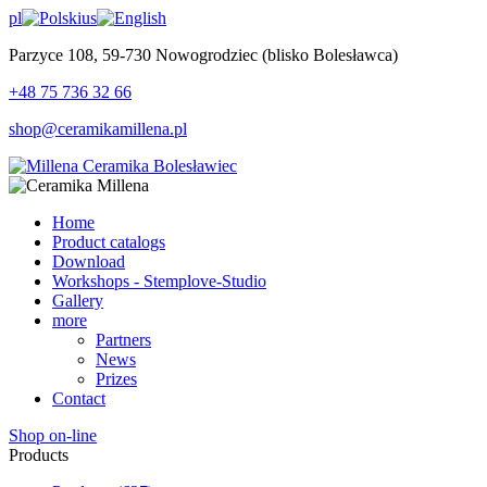
pl
us
Parzyce 108, 59-730 Nowogrodziec (blisko Bolesławca)
+48 75 736 32 66
shop@ceramikamillena.pl
Home
Product catalogs
Download
Workshops - Stemplove-Studio
Gallery
more
Partners
News
Prizes
Contact
Shop on-line
Products