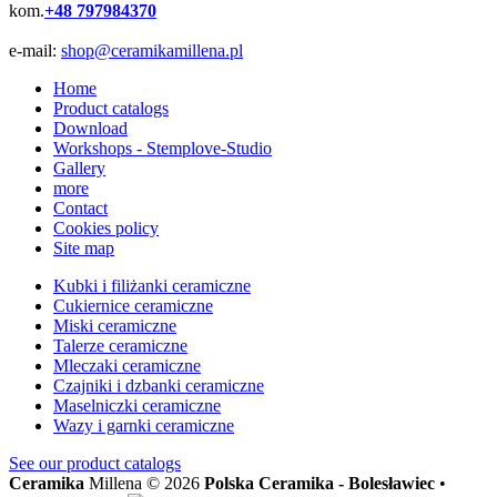
kom.
+48 797984370
e-mail:
shop@ceramikamillena.pl
Home
Product catalogs
Download
Workshops - Stemplove-Studio
Gallery
more
Contact
Cookies policy
Site map
Kubki i filiżanki ceramiczne
Cukiernice ceramiczne
Miski ceramiczne
Talerze ceramiczne
Mleczaki ceramiczne
Czajniki i dzbanki ceramiczne
Maselniczki ceramiczne
Wazy i garnki ceramiczne
See our
product catalogs
Ceramika
Millena © 2026
Polska Ceramika - Bolesławiec
•