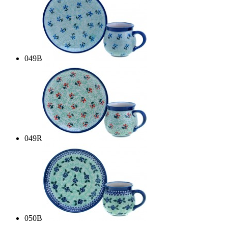
049B
049R
050B