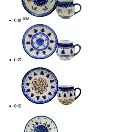
038
039
040