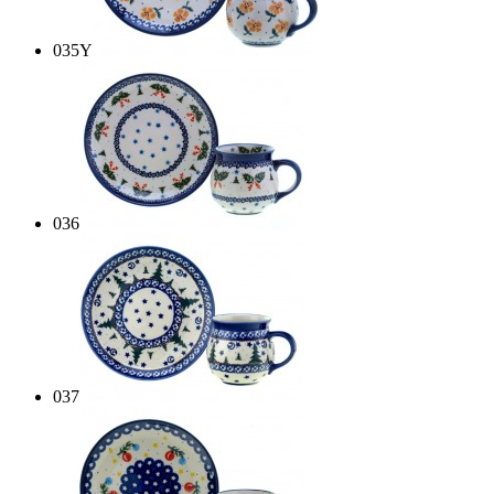
035Y
036
037