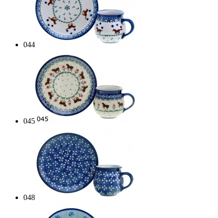
044
045
048