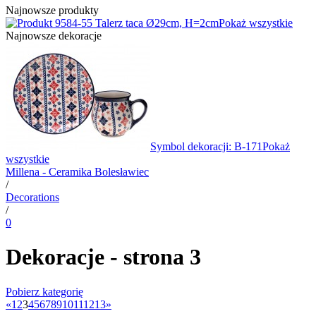
Najnowsze produkty
4-55 Talerz taca Ø29cm, H=2cm
Pokaż wszystkie
Najnowsze dekoracje
Symbol dekoracji: B-171
Pokaż
wszystkie
Millena - Ceramika Bolesławiec
/
Decorations
/
0
Dekoracje - strona 3
Pobierz kategorię
«
1
2
3
4
5
6
7
8
9
10
11
12
13
»