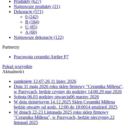
Produkty
(627)
Najnowsze produkty
(21)
Dekoracje
(571)
0
(242)
B
(184)
U
(85)
A
(60)
Najnowsze dekoracje
(122)
Partnerzy
Pracownia ceramiki Atelier P7
Pokaż wszystkie
Aktualności
zamknięte 12-07-26
11 lipiec 2026
Dnia 31 maja 2026 roku sklep firmowy "Ceramika Millena",
w Parzycach, będzie czynny do godziny 14:00.
29 maj 2026
Sobota 06.03 godziny otwarcia
06 marzec 2026
W dniu dzisiejszym 14.12.2025 Sklep Ceramiki Millena
będzie otwarty od godz. 12:00 do 18:00
14 grudzień 2025
W dniach 22-23 Listopada 2025 roku sklep firmowy
"Ceramika Millena", w Parzycach, będzie nieczynny.
22
listopad 2025