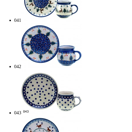
041
042
043