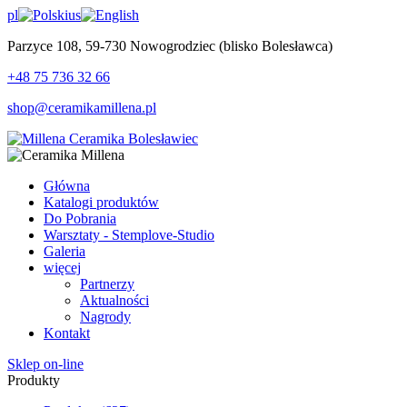
pl
us
Parzyce 108, 59-730 Nowogrodziec (blisko Bolesławca)
+48 75 736 32 66
shop@ceramikamillena.pl
Główna
Katalogi produktów
Do Pobrania
Warsztaty - Stemplove-Studio
Galeria
więcej
Partnerzy
Aktualności
Nagrody
Kontakt
Sklep on-line
Produkty