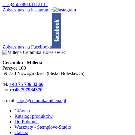
«
1
2
3
4
5
6
7
8
9
10
11
12
13
»
Zobacz nas na instagramie
Zobacz nas na Facebooku
Ceramika "Millena"
Parzyce 108
59-730 Nowogrodziec (blisko Bolesławca)
tel.
+48 75 736 32 66
kom.
+48 797984370
e-mail:
shop@ceramikamillena.pl
Główna
Katalogi produktów
Do Pobrania
Warsztaty - Stemplove-Studio
Galeria